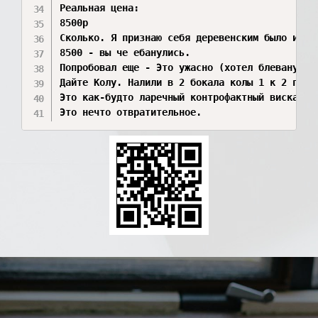
Реальная цена:

8500р

Сколько. Я признаю себя деревенским было и нах
8500 - вы че ебанулись.

Попробовал еще - Это ужасно (хотел блевануть п
Дайте Колу. Налили в 2 бокала колы 1 к 2 проп
Это как-будто ларечный контрофактный вискарь.
