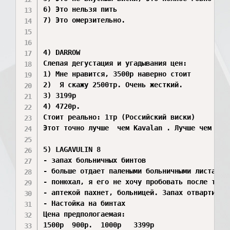
6) Это нельзя пить

7) Это омерзительно.

4) DARROW 

Слепая дегустация и угадывания цен:

1) Мне нравится, 3500р наверно стоит

2)  Я скажу 2500тр. Очень жесткий.

3) 3199р

4) 4720р.

Стоит реально: 1тр (Российский виски)

Этот точно лучше  чем Kavalan . Лучше чем инди
5) LAGAVULIN 8

- запах больничных бинтов

- больше отдает палеными больничными листами, 
- понюхал, я его не хочу пробовать после того,
- аптекой пахнет, больницей. Запах отвартител
- Настойка на бинтах

Цена предпологаемая:

1500р  900р.  1000р   3399р  
