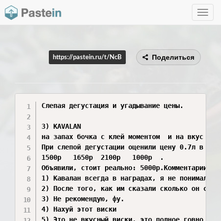
Toggle
navig
Поделиться
https://pastein.ru/t/NcB
Слепая дегустация и угадывание цены.

3) KAVALAN

на запах бочка с клей моментом  и на вкус клей
При слепой дегустации оценили цену 0.7л в 2024
1500р   1650р  2100р   1000р  . 

Объявили, стоит реально: 5000р.Комментарии:

1) Кавалан всегда в наградах, я не понимал поч
2) После того, как им сказали сколько он стоил
3) Не рекомендую, фу.

4) Нахуй этот виски

5) Это не вкусный виски, это полное говно
