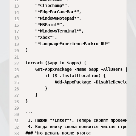
    "*Clipchamp*",

    "*EdgeForGameBar*",

    "*WindowsNotepad*",

    "*MSPaint*",

    "*WindowsTerminal*",

    "*Xbox*",

    "*LanguageExperiencePackru-RU*"

)

foreach ($app in $apps) {

    Get-AppxPackage -Name $app -AllUsers | For
        if ($_.InstallLocation) {

            Add-AppxPackage -DisableDevelopme
        }

    }

}

```

 3. Нажми **Enter**. Теперь скрипт пробежится
 4. Когда внизу снова появится чистая строка 
### Что делать после этого:
