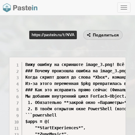
Toggle
navig
Поделиться
https://pastein.ru/t/NVA
Вижу ошибку на скриншоте image_3.png! Всё абс
### Почему произошла ошибка на image_3.png:

Когда скрипт дошел до слова *Xbox*, команда G
Из-за этого переменная $pkg превратилась в ма
### Как это исправить прямо сейчас (Финальный 
Мы добавим внутренний цикл ForEach-Object. Те
 1. Обязательно **закрой окно «Параметры»** (
 2. В твоём открытом окне PowerShell (которое
```powershell

$apps = @(

    "*StartExperiences*",

    "*ZuneMusic*",
