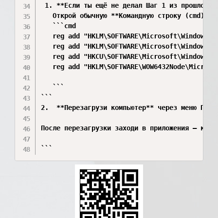
 1. **Если ты ещё не делал Шаг 1 из прошлого 
   Открой обычную **Командную строку (cmd)** 
   ```cmd

   reg add "HKLM\SOFTWARE\Microsoft\Windows\C
   reg add "HKLM\SOFTWARE\Microsoft\Windows\C
   reg add "HKCU\SOFTWARE\Microsoft\Windows\C
   reg add "HKLM\SOFTWARE\WOW6432Node\Microso
   ```

```

2.  **Перезагрузи компьютер** через меню Пуск
После перезагрузки заходи в приложения — кэш 