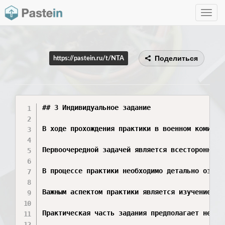
Toggle
navig
Поделиться
https://pastein.ru/t/NTA
## 3 Индивидуальное задание

В ходе прохождения практики в военном комисса
Первоочередной задачей является всестороннее 
В процессе практики необходимо детально ознак
Важным аспектом практики является изучение но
Практическая часть задания предполагает непос