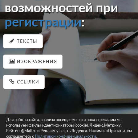
возможностей при
регистрации
:
ТЕКСТЫ
ИЗОБРАЖЕНИЯ
ССЫЛКИ
Для работы сайта, анализа посещаемости и показа рекламы мы
используем файлы-идентификаторы (cookie), Яндекс.Метрику,
© 2026 pastein.ru |
Пользовательское соглашение
|
Политика
Рейтинг@Mail.ru и Рекламную сеть Яндекса. Нажимая «Принять», вы
соглашаетесь с
Политикой конфиденциальности
конфиденциальности
.