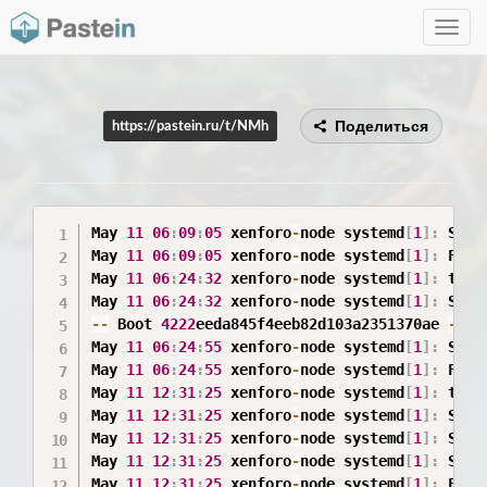
Toggle
navig
Поделиться
https://pastein.ru/t/NMh
May 
11
06
:
09
:
05
 xenforo
-
node systemd
[
1
]
:
 Star
May 
11
06
:
09
:
05
 xenforo
-
node systemd
[
1
]
:
 Fini
May 
11
06
:
24
:
32
 xenforo
-
node systemd
[
1
]
:
 tor
.
May 
11
06
:
24
:
32
 xenforo
-
node systemd
[
1
]
:
 Stop
--
 Boot 
4222
eeda845f4eeb82d103a2351370ae 
--
May 
11
06
:
24
:
55
 xenforo
-
node systemd
[
1
]
:
 Star
May 
11
06
:
24
:
55
 xenforo
-
node systemd
[
1
]
:
 Fini
May 
11
12
:
31
:
25
 xenforo
-
node systemd
[
1
]
:
 tor
.
May 
11
12
:
31
:
25
 xenforo
-
node systemd
[
1
]
:
 Stop
May 
11
12
:
31
:
25
 xenforo
-
node systemd
[
1
]
:
 Stop
May 
11
12
:
31
:
25
 xenforo
-
node systemd
[
1
]
:
 Star
May 
11
12
:
31
:
25
 xenforo
-
node systemd
[
1
]
:
 Fini