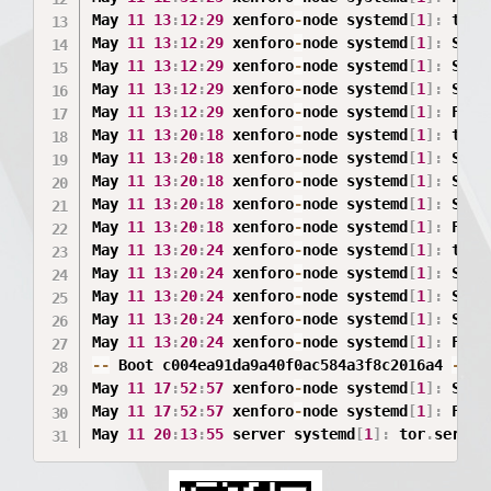
May 
11
13
:
12
:
29
 xenforo
-
node systemd
[
1
]
:
 tor
.
May 
11
13
:
12
:
29
 xenforo
-
node systemd
[
1
]
:
 Stop
May 
11
13
:
12
:
29
 xenforo
-
node systemd
[
1
]
:
 Stop
May 
11
13
:
12
:
29
 xenforo
-
node systemd
[
1
]
:
 Star
May 
11
13
:
12
:
29
 xenforo
-
node systemd
[
1
]
:
 Fini
May 
11
13
:
20
:
18
 xenforo
-
node systemd
[
1
]
:
 tor
.
May 
11
13
:
20
:
18
 xenforo
-
node systemd
[
1
]
:
 Stop
May 
11
13
:
20
:
18
 xenforo
-
node systemd
[
1
]
:
 Stop
May 
11
13
:
20
:
18
 xenforo
-
node systemd
[
1
]
:
 Star
May 
11
13
:
20
:
18
 xenforo
-
node systemd
[
1
]
:
 Fini
May 
11
13
:
20
:
24
 xenforo
-
node systemd
[
1
]
:
 tor
.
May 
11
13
:
20
:
24
 xenforo
-
node systemd
[
1
]
:
 Stop
May 
11
13
:
20
:
24
 xenforo
-
node systemd
[
1
]
:
 Stop
May 
11
13
:
20
:
24
 xenforo
-
node systemd
[
1
]
:
 Star
May 
11
13
:
20
:
24
 xenforo
-
node systemd
[
1
]
:
 Fini
--
 Boot c004ea91da9a40f0ac584a3f8c2016a4 
--
May 
11
17
:
52
:
57
 xenforo
-
node systemd
[
1
]
:
 Star
May 
11
17
:
52
:
57
 xenforo
-
node systemd
[
1
]
:
 Fini
May 
11
20
:
13
:
55
 server systemd
[
1
]
:
 tor
.
servic