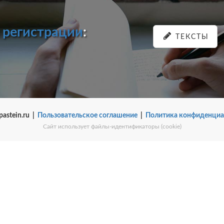
и
регистрации
:
ТЕКСТЫ
pastein.ru |
Пользовательское соглашение
|
Политика конфиденциа
Сайт использует файлы-идентификаторы (cookie)