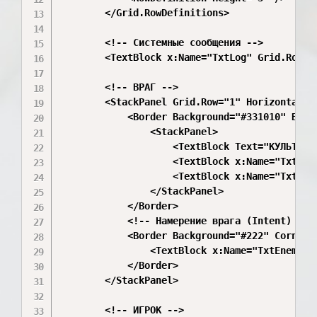
        </Grid.RowDefinitions>

        <!-- Системные сообщения -->

        <TextBlock x:Name="TxtLog" Grid.Row="
        <!-- ВРАГ -->

        <StackPanel Grid.Row="1" HorizontalAl
            <Border Background="#331010" Bord
                <StackPanel>

                    <TextBlock Text="КУЛЬТИСТ
                    <TextBlock x:Name="TxtEne
                    <TextBlock x:Name="TxtEne
                </StackPanel>

            </Border>

            <!-- Намерение врага (Intent) -->

            <Border Background="#222" CornerR
                <TextBlock x:Name="TxtEnemyIn
            </Border>

        </StackPanel>

        <!-- ИГРОК -->
