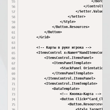
                                    </Border>

                                </ControlTempl
                            </Setter.Value>

                        </Setter>

                    </Style>

                </Button.Resources>

            </Button>

        </Grid>

        <!-- Карты в руке игрока -->

        <ItemsControl x:Name="HandItemsContro
            <ItemsControl.ItemsPanel>

                <ItemsPanelTemplate>

                    <StackPanel Orientation="H
                </ItemsPanelTemplate>

            </ItemsControl.ItemsPanel>

            <ItemsControl.ItemTemplate>

                <DataTemplate>

                    <!-- Кнопка-Карта -->

                    <Button Click="Card_Click
                        <Button.Resources>

                            <Style TargetType=