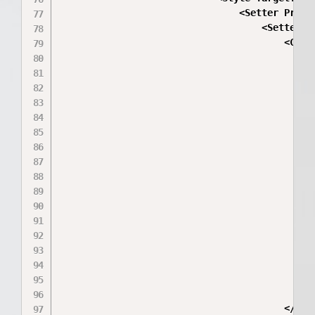
                                <Setter Proper
                                    <Setter.Va
                                        <Contr
                                            <
                                              
                                              
                                              
                                              
                                              
                                              
                                              
                                             
                                              
                                             
                                              
                                             
                                             
                                              
                                              
                                            </
                                        </Cont