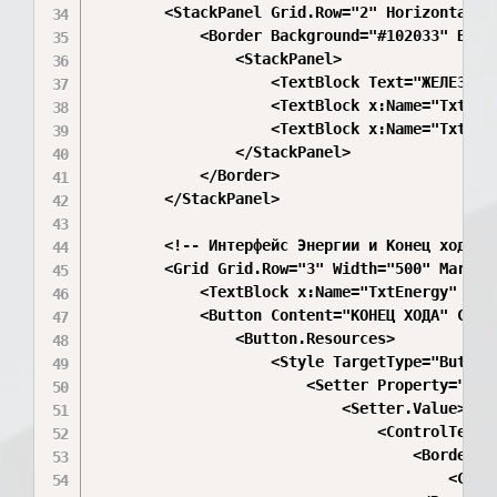
        <StackPanel Grid.Row="2" HorizontalAl
            <Border Background="#102033" Bord
                <StackPanel>

                    <TextBlock Text="ЖЕЛЕЗОБР
                    <TextBlock x:Name="TxtPla
                    <TextBlock x:Name="TxtPla
                </StackPanel>

            </Border>

        </StackPanel>

        <!-- Интерфейс Энергии и Конец хода --
        <Grid Grid.Row="3" Width="500" Margin=
            <TextBlock x:Name="TxtEnergy" Tex
            <Button Content="КОНЕЦ ХОДА" Clic
                <Button.Resources>

                    <Style TargetType="Button"
                        <Setter Property="Temp
                            <Setter.Value>

                                <ControlTempla
                                    <Border B
                                        <Cont