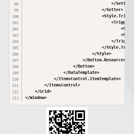
                                    </Setter.V
                                </Setter>

                                <Style.Trigger
                                    <Trigger P
                                        <Sett
                                        <Sette
                                    </Trigger>
                                </Style.Trigge
                            </Style>

                        </Button.Resources>

                    </Button>

                </DataTemplate>

            </ItemsControl.ItemTemplate>

        </ItemsControl>

    </Grid>
