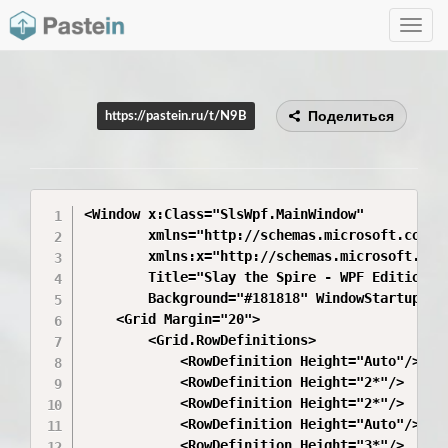
Toggle
navig
Поделиться
https://pastein.ru/t/N9B
<Window x:Class="SlsWpf.MainWindow"

        xmlns="http://schemas.microsoft.com/wi
        xmlns:x="http://schemas.microsoft.com/
        Title="Slay the Spire - WPF Edition" H
        Background="#181818" WindowStartupLoca
    <Grid Margin="20">

        <Grid.RowDefinitions>

            <RowDefinition Height="Auto"/> <!-
            <RowDefinition Height="2*"/>    <!
            <RowDefinition Height="2*"/>    <!
            <RowDefinition Height="Auto"/> <!-
            <RowDefinition Height="3*"/>    <!