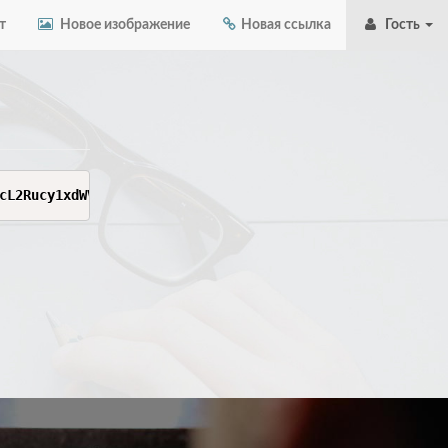
т
Новое изображение
Новая ссылка
Гость
cL2Rucy1xdWVyeSIsIlJlbW90ZUROU0lwIjoiOC44LjguOCIsIlJlbW9