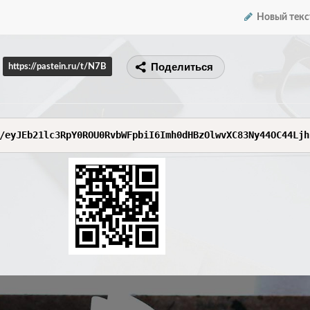
Новый текс
Поделиться
https://pastein.ru/t/N7B
/eyJEb21lc3RpY0ROU0RvbWFpbiI6Imh0dHBzOlwvXC83Ny44OC44Ljh