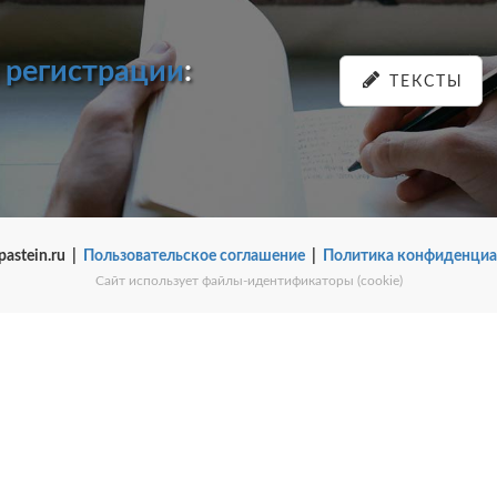
и
регистрации
:
ТЕКСТЫ
pastein.ru |
Пользовательское соглашение
|
Политика конфиденциа
Сайт использует файлы-идентификаторы (cookie)