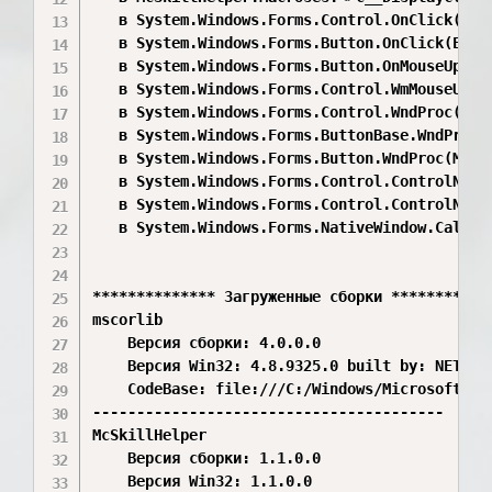
   в System.Windows.Forms.Control.OnClick(Even
   в System.Windows.Forms.Button.OnClick(Event
   в System.Windows.Forms.Button.OnMouseUp(Mou
   в System.Windows.Forms.Control.WmMouseUp(M
   в System.Windows.Forms.Control.WndProc(Mess
   в System.Windows.Forms.ButtonBase.WndProc(M
   в System.Windows.Forms.Button.WndProc(Messa
   в System.Windows.Forms.Control.ControlNativ
   в System.Windows.Forms.Control.ControlNativ
   в System.Windows.Forms.NativeWindow.Callba
************** Загруженные сборки ************
mscorlib

    Версия сборки: 4.0.0.0

    Версия Win32: 4.8.9325.0 built by: NET481R
    CodeBase: file:///C:/Windows/Microsoft.NET
----------------------------------------

McSkillHelper

    Версия сборки: 1.1.0.0

    Версия Win32: 1.1.0.0
