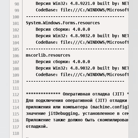
    Версия Win32: 4.8.9221.0 built by: NET481R
    CodeBase: file:///C:/WINDOWS/Microsoft.Ne
----------------------------------------

System.Windows.Forms.resources

    Версия сборки: 4.0.0.0

    Версия Win32: 4.8.9032.0 built by: NET481R
    CodeBase: file:///C:/WINDOWS/Microsoft.Ne
----------------------------------------

mscorlib.resources

    Версия сборки: 4.0.0.0

    Версия Win32: 4.8.9032.0 built by: NET481R
    CodeBase: file:///C:/WINDOWS/Microsoft.Ne
----------------------------------------

************** Оперативная отладка (JIT) *****
Для подключения оперативной (JIT) отладки файл
приложения или компьютера (machine.config) дол
значение jitDebugging, установленное в секции 
Приложение также должно быть скомпилировано с 
отладкой.
