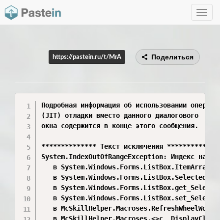
Toggle
navig
Поделиться
https://pastein.ru/t/MrA
Подробная информация об использовании оператив
(JIT) отладки вместо данного диалогового 

окна содержится в конце этого сообщения.

************** Текст исключения **************
System.IndexOutOfRangeException: Индекс находи
   в System.Windows.Forms.ListBox.ItemArray.G
   в System.Windows.Forms.ListBox.SelectedObje
   в System.Windows.Forms.ListBox.get_Selected
   в System.Windows.Forms.ListBox.set_Selected
   в McSkillHelper.Macroses.RefreshWheelWorksp
   в McSkillHelper.Macroses.<>c__DisplayClass