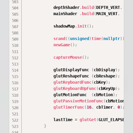
            depthShader
.
build
(
DEPTH_VERT
,
 DEP
            mainShader 
.
build
(
MAIN_VERT
,
  MAI
            shadowMap
.
init
(
)
;
srand
(
(
unsigned
)
time
(
nullptr
)
)
;
newGame
(
)
;
captureMouse
(
)
;
            glutDisplayFunc 
(
cbDisplay
)
;
            glutReshapeFunc 
(
cbReshape
)
;
glutKeyboardFunc
(
cbKey
)
;
glutKeyboardUpFunc
(
cbKeyUp
)
;
            glutMotionFunc  
(
cbMotion
)
;
glutPassiveMotionFunc
(
cbMotion
)
;
glutTimerFunc
(
16
,
 cbTimer
,
0
)
;
            lastTime 
=
glutGet
(
GLUT_ELAPSED_T
}