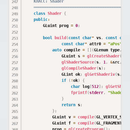
    КЛАСС: Shader

    ═════════════════════════════════════════
class
Shader
{
public
:
        GLuint prog 
=
0
;
bool
build
(
const
char
*
 vs
,
const
char
const
char
*
 attr0 
=
"aPos"
,
c
auto
 compile 
=
[
]
(
GLenum type
,
co
                GLuint s 
=
glCreateShader
(
typ
glShaderSource
(
s
,
1
,
&
src
,
nu
glCompileShader
(
s
)
;
                GLint ok
;
glGetShaderiv
(
s
,
 GL
if
(
!
ok
)
{
char
 log
[
512
]
;
glGetShade
fprintf
(
stderr
,
"Shader c
}
return
 s
;
}
;
            GLuint v 
=
compile
(
GL_VERTEX_SHAD
            GLuint f 
=
compile
(
GL_FRAGMENT_SH
            prog 
=
glCreateProgram
(
)
;