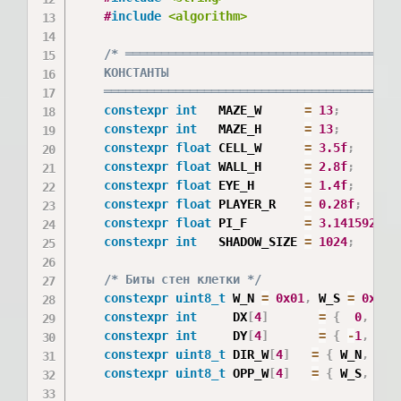
#
include
<algorithm>
/* ═══════════════════════════════════════
    КОНСТАНТЫ

    ═════════════════════════════════════════
constexpr
int
   MAZE_W      
=
13
;
/
constexpr
int
   MAZE_H      
=
13
;
constexpr
float
 CELL_W      
=
3.5f
;
/*
constexpr
float
 WALL_H      
=
2.8f
;
/*
constexpr
float
 EYE_H       
=
1.4f
;
/*
constexpr
float
 PLAYER_R    
=
0.28f
;
/*
constexpr
float
 PI_F        
=
3.141592653
constexpr
int
   SHADOW_SIZE 
=
1024
;
/*
/* Биты стен клетки */
constexpr
uint8_t
 W_N 
=
0x01
,
 W_S 
=
0x02
,
constexpr
int
     DX
[
4
]
=
{
0
,
0
,
constexpr
int
     DY
[
4
]
=
{
-
1
,
1
,
constexpr
uint8_t
 DIR_W
[
4
]
=
{
 W_N
,
 W_S
constexpr
uint8_t
 OPP_W
[
4
]
=
{
 W_S
,
 W_N