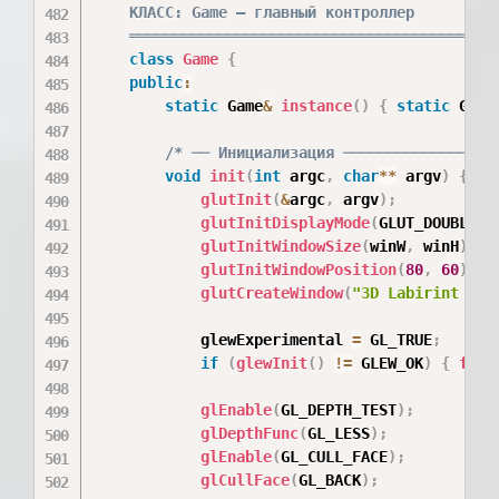
    КЛАСС: Game — главный контроллер

    ═════════════════════════════════════════
class
Game
{
public
:
static
 Game
&
instance
(
)
{
static
 Game
/* ── Инициализация ─────────────────
void
init
(
int
 argc
,
char
*
*
 argv
)
{
glutInit
(
&
argc
,
 argv
)
;
glutInitDisplayMode
(
GLUT_DOUBLE 
|
glutInitWindowSize
(
winW
,
 winH
)
;
glutInitWindowPosition
(
80
,
60
)
;
glutCreateWindow
(
"3D Labirint — O
            glewExperimental 
=
 GL_TRUE
;
if
(
glewInit
(
)
!=
 GLEW_OK
)
{
fpri
glEnable
(
GL_DEPTH_TEST
)
;
glDepthFunc
(
GL_LESS
)
;
glEnable
(
GL_CULL_FACE
)
;
glCullFace
(
GL_BACK
)
;