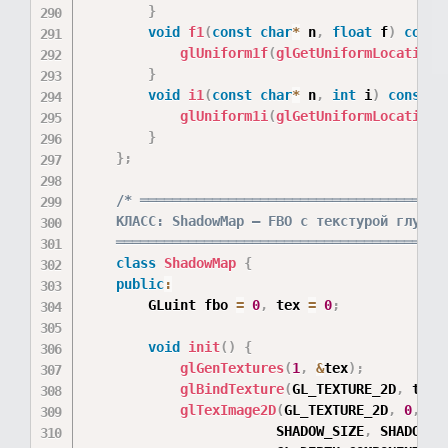
}
void
f1
(
const
char
*
 n
,
float
 f
)
const
glUniform1f
(
glGetUniformLocation
(
}
void
i1
(
const
char
*
 n
,
int
 i
)
const
{
glUniform1i
(
glGetUniformLocation
(
}
}
;
/* ═══════════════════════════════════════
    КЛАСС: ShadowMap — FBO с текстурой глубины
    ═════════════════════════════════════════
class
ShadowMap
{
public
:
        GLuint fbo 
=
0
,
 tex 
=
0
;
void
init
(
)
{
glGenTextures
(
1
,
&
tex
)
;
glBindTexture
(
GL_TEXTURE_2D
,
 tex
)
glTexImage2D
(
GL_TEXTURE_2D
,
0
,
 GL
                        SHADOW_SIZE
,
 SHADOW_S