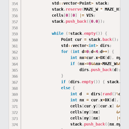
            std
::
vector
<
Point
>
 stack
;
            stack
.
reserve
(
MAZE_W 
*
 MAZE_H
)
;
            cells
[
0
]
[
0
]
|=
 VIS
;
            stack
.
push_back
(
{
0
,
0
}
)
;
while
(
!
stack
.
empty
(
)
)
{
                Point cur 
=
 stack
.
back
(
)
;
                std
::
vector
<
int
>
 dirs
;
for
(
int
 d
=
0
;
d
<
4
;
d
++
)
{
int
 nx
=
cur
.
x
+
DX
[
d
]
,
 ny
=
cu
if
(
nx
>=
0
&&
nx
<
MAZE_W
&&
ny
>
                        dirs
.
push_back
(
d
)
;
}
if
(
dirs
.
empty
(
)
)
{
 stack
.
pop
else
{
int
 d  
=
 dirs
[
rand
(
)
%
dirs
int
 nx 
=
 cur
.
x
+
DX
[
d
]
,
 ny 
                    cells
[
cur
.
y
]
[
cur
.
x
]
&=
~
D
                    cells
[
ny
]
[
nx
]
&=
~
O
                    cells
[
ny
]
[
nx
]
|=
  V
                    stack
.
push_back
(
{
nx
,
ny
}
)
;