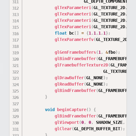
                        GL_DEPTH_COMPONENT
,
 G
glTexParameteri
(
GL_TEXTURE_2D
,
 GL
glTexParameteri
(
GL_TEXTURE_2D
,
 GL
glTexParameteri
(
GL_TEXTURE_2D
,
 GL
glTexParameteri
(
GL_TEXTURE_2D
,
 GL
float
 bc
[
]
=
{
1
,
1
,
1
,
1
}
;
glTexParameterfv
(
GL_TEXTURE_2D
,
 G
glGenFramebuffers
(
1
,
&
fbo
)
;
glBindFramebuffer
(
GL_FRAMEBUFFER
,
glFramebufferTexture2D
(
GL_FRAMEBU
                                GL_TEXTURE_2D
glDrawBuffer
(
GL_NONE
)
;
glReadBuffer
(
GL_NONE
)
;
glBindFramebuffer
(
GL_FRAMEBUFFER
,
}
void
beginCapture
(
)
{
glBindFramebuffer
(
GL_FRAMEBUFFER
,
glViewport
(
0
,
0
,
 SHADOW_SIZE
,
 SHA
glClear
(
GL_DEPTH_BUFFER_BIT
)
;
}