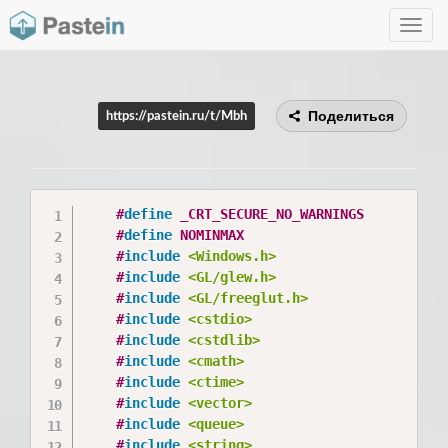
Toggle
navig
Поделиться
https://pastein.ru/t/Mbh
#
define
 _CRT_SECURE_NO_WARNINGS
#
define
 NOMINMAX
#
include
<Windows.h>
#
include
<GL/glew.h>
#
include
<GL/freeglut.h>
#
include
<cstdio>
#
include
<cstdlib>
#
include
<cmath>
#
include
<ctime>
#
include
<vector>
#
include
<queue>
#
include
<string>