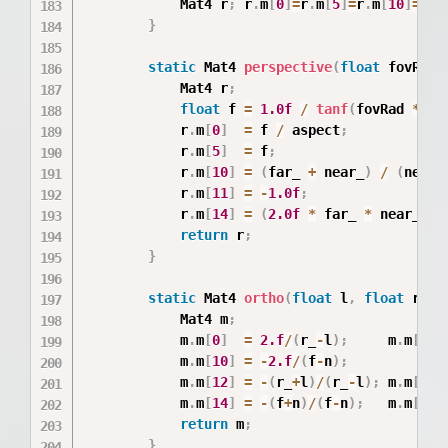
            Mat4 r
;
 r
.
m
[
0
]
=
r
.
m
[
5
]
=
r
.
m
[
10
]
=
r
.
m
}
static
 Mat4 
perspective
(
float
 fovRad
,
            Mat4 r
;
float
 f 
=
1.0f
/
tanf
(
fovRad 
*
0.
            r
.
m
[
0
]
=
 f 
/
 aspect
;
            r
.
m
[
5
]
=
 f
;
            r
.
m
[
10
]
=
(
far_ 
+
 near_
)
/
(
near_
            r
.
m
[
11
]
=
-
1.0f
;
            r
.
m
[
14
]
=
(
2.0f
*
 far_ 
*
 near_
)
/
return
 r
;
}
static
 Mat4 
ortho
(
float
 l
,
float
 r_
,
            Mat4 m
;
            m
.
m
[
0
]
=
2.f
/
(
r_
-
l
)
;
     m
.
m
[
5
]
            m
.
m
[
10
]
=
-
2.f
/
(
f
-
n
)
;
            m
.
m
[
12
]
=
-
(
r_
+
l
)
/
(
r_
-
l
)
;
 m
.
m
[
13
]
            m
.
m
[
14
]
=
-
(
f
+
n
)
/
(
f
-
n
)
;
   m
.
m
[
15
]
return
 m
;
}