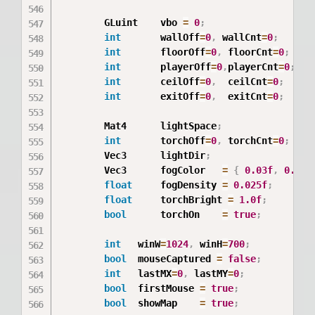
        GLuint    vbo 
=
0
;
int
       wallOff
=
0
,
 wallCnt
=
0
;
int
       floorOff
=
0
,
 floorCnt
=
0
;
int
       playerOff
=
0
,
playerCnt
=
0
;
int
       ceilOff
=
0
,
  ceilCnt
=
0
;
int
       exitOff
=
0
,
  exitCnt
=
0
;
        Mat4      lightSpace
;
int
       torchOff
=
0
,
 torchCnt
=
0
;
        Vec3      lightDir
;
        Vec3      fogColor   
=
{
0.03f
,
0.03f
float
     fogDensity 
=
0.025f
;
float
     torchBright 
=
1.0f
;
bool
      torchOn    
=
true
;
int
   winW
=
1024
,
 winH
=
700
;
bool
  mouseCaptured 
=
false
;
int
   lastMX
=
0
,
 lastMY
=
0
;
bool
  firstMouse 
=
true
;
bool
  showMap    
=
true
;