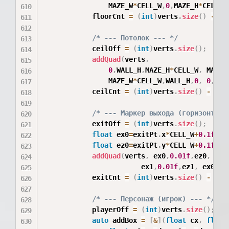
                MAZE_W
*
CELL_W
,
0
,
MAZE_H
*
CELL_W
            floorCnt 
=
(
int
)
verts
.
size
(
)
-
 fl
/* --- Потолок --- */
            ceilOff 
=
(
int
)
verts
.
size
(
)
;
addQuad
(
verts
,
0
,
WALL_H
,
MAZE_H
*
CELL_W
,
 MAZE_
                MAZE_W
*
CELL_W
,
WALL_H
,
0
,
0
,
WAL
            ceilCnt 
=
(
int
)
verts
.
size
(
)
-
 cei
/* --- Маркер выхода (горизонталь
            exitOff 
=
(
int
)
verts
.
size
(
)
;
float
 ex0
=
exitPt
.
x
*
CELL_W
+
0.1f
,
 e
float
 ez0
=
exitPt
.
y
*
CELL_W
+
0.1f
,
 e
addQuad
(
verts
,
 ex0
,
0.01f
,
ez0
,
 ex1
                        ex1
,
0.01f
,
ez1
,
 ex0
,
0.
            exitCnt 
=
(
int
)
verts
.
size
(
)
-
 exi
/* --- Персонаж (игрок) --- */
            playerOff 
=
(
int
)
verts
.
size
(
)
;
auto
 addBox 
=
[
&
]
(
float
 cx
,
float