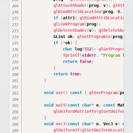
glAttachShader
(
prog
,
 v
)
;
glAttach
glBindAttribLocation
(
prog
,
0
,
 att
if
(
attr1
)
glBindAttribLocation
(
p
glLinkProgram
(
prog
)
;
glDeleteShader
(
v
)
;
glDeleteShader
            GLint ok
;
glGetProgramiv
(
prog
,
 GL
if
(
!
ok
)
{
char
 log
[
512
]
;
glGetProgramIn
fprintf
(
stderr
,
"Program link
return
false
;
}
return
true
;
}
void
use
(
)
const
{
glUseProgram
(
prog
)
void
mat4
(
const
char
*
 n
,
const
 Mat4
&
 
glUniformMatrix4fv
(
glGetUniformLo
}
void
vec3
(
const
char
*
 n
,
 Vec3 v
)
cons
glUniform3f
(
glGetUniformLocation
(