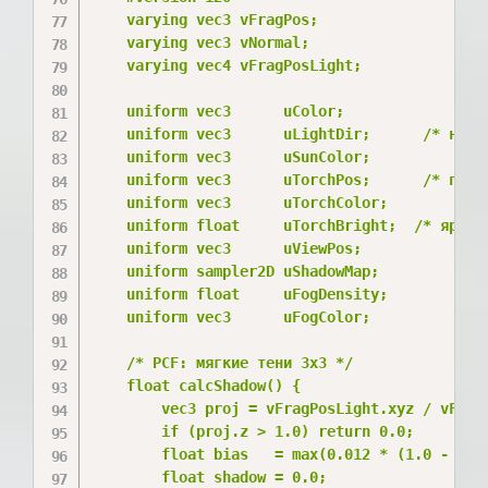
    varying vec3 vFragPos;

    varying vec3 vNormal;

    varying vec4 vFragPosLight;

    uniform vec3      uColor;

    uniform vec3      uLightDir;      /* норма
    uniform vec3      uSunColor;

    uniform vec3      uTorchPos;      /* позиц
    uniform vec3      uTorchColor;

    uniform float     uTorchBright;  /* яркост
    uniform vec3      uViewPos;

    uniform sampler2D uShadowMap;

    uniform float     uFogDensity;

    uniform vec3      uFogColor;

    /* PCF: мягкие тени 3x3 */

    float calcShadow() {

        vec3 proj = vFragPosLight.xyz / vFragP
        if (proj.z > 1.0) return 0.0;

        float bias   = max(0.012 * (1.0 - dot(
        float shadow = 0.0;
