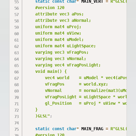
static
const
char
*
 MAIN_VERT 
=
R"GLSL(

    #version 120

    attribute vec3 aPos;

    attribute vec3 aNormal;

    uniform mat4 uProj;

    uniform mat4 uView;

    uniform mat4 uModel;

    uniform mat4 uLightSpace;

    varying vec3 vFragPos;

    varying vec3 vNormal;

    varying vec4 vFragPosLight;

    void main() {

        vec4 world    = uModel * vec4(aPos, 1.
        vFragPos      = world.xyz;

        vNormal       = normalize(mat3(uModel)
        vFragPosLight = uLightSpace * world;

        gl_Position   = uProj * uView * world;
    }

    )GLSL"
;
static
const
char
*
 MAIN_FRAG 
=
R"GLSL(

    #version 120
