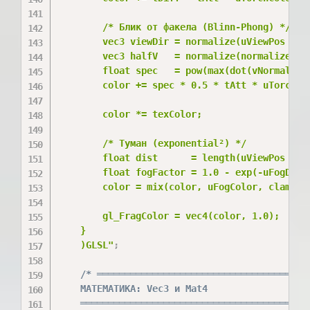
        /* Блик от факела (Blinn-Phong) */

        vec3 viewDir = normalize(uViewPos - vF
        vec3 halfV   = normalize(normalize(toT
        float spec   = pow(max(dot(vNormal, ha
        color += spec * 0.5 * tAtt * uTorchCol
        color *= texColor;

        /* Туман (exponential²) */

        float dist      = length(uViewPos - vF
        float fogFactor = 1.0 - exp(-uFogDensi
        color = mix(color, uFogColor, clamp(fo
        gl_FragColor = vec4(color, 1.0);

    }

    )GLSL"
;
/* ═══════════════════════════════════════
    МАТЕМАТИКА: Vec3 и Mat4

    ═════════════════════════════════════════