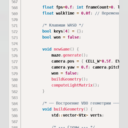
float
 fps
=
0.f
;
int
 frameCount
=
0
,
 last
float
 walkTime 
=
0.0f
;
// Переменная 
/* Клавиши WASD */
bool
 keys
[
4
]
=
{
}
;
bool
 won 
=
false
;
void
newGame
(
)
{
            maze
.
generate
(
)
;
            camera
.
pos 
=
{
 CELL_W
*
0.5f
,
 EYE_H
            camera
.
yaw 
=
0.f
;
 camera
.
pitch 
=
            won 
=
false
;
buildGeometry
(
)
;
computeLightMatrix
(
)
;
}
/* ── Построение VBO геометрии ──────
void
buildGeometry
(
)
{
            std
::
vector
<
Vtx
>
 verts
;
/* --- Стены --- */