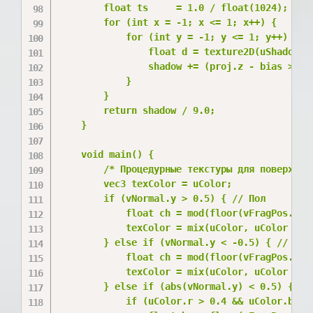
        float ts     = 1.0 / float(1024);

        for (int x = -1; x <= 1; x++) {

            for (int y = -1; y <= 1; y++) {

                float d = texture2D(uShadowMa
                shadow += (proj.z - bias > d) 
            }

        }

        return shadow / 9.0;

    }

    void main() {

        /* Процедурные текстуры для поверхност
        vec3 texColor = uColor;

        if (vNormal.y > 0.5) { // Пол

            float ch = mod(floor(vFragPos.x * 
            texColor = mix(uColor, uColor * 0.
        } else if (vNormal.y < -0.5) { // Пото
            float ch = mod(floor(vFragPos.x * 
            texColor = mix(uColor, uColor * 0.
        } else if (abs(vNormal.y) < 0.5) { // 
            if (uColor.r > 0.4 && uColor.b < 