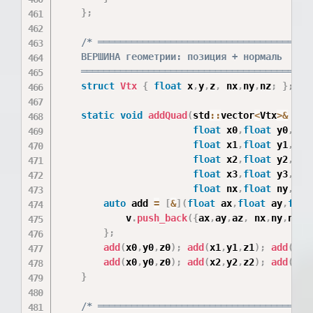
}
;
/* ═══════════════════════════════════════
    ВЕРШИНА геометрии: позиция + нормаль

    ═════════════════════════════════════════
struct
Vtx
{
float
 x
,
y
,
z
,
 nx
,
ny
,
nz
;
}
;
static
void
addQuad
(
std
::
vector
<
Vtx
>
&
 v
,
float
 x0
,
float
 y0
,
flo
float
 x1
,
float
 y1
,
flo
float
 x2
,
float
 y2
,
flo
float
 x3
,
float
 y3
,
flo
float
 nx
,
float
 ny
,
flo
auto
 add 
=
[
&
]
(
float
 ax
,
float
 ay
,
floa
            v
.
push_back
(
{
ax
,
ay
,
az
,
 nx
,
ny
,
nz
}
)
}
;
add
(
x0
,
y0
,
z0
)
;
add
(
x1
,
y1
,
z1
)
;
add
(
x2
,
add
(
x0
,
y0
,
z0
)
;
add
(
x2
,
y2
,
z2
)
;
add
(
x3
,
}
/* ═══════════════════════════════════════