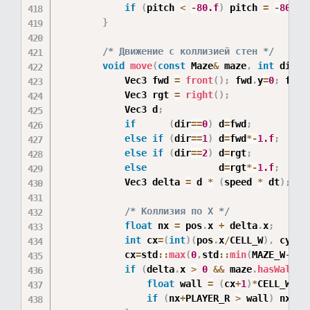
if
(
pitch 
<
-
80.f
)
 pitch 
=
-
80.f
;
}
/* Движение с коллизией стен */
void
move
(
const
 Maze
&
 maze
,
int
 dir
,
            Vec3 fwd 
=
front
(
)
;
 fwd
.
y
=
0
;
 fwd
=
            Vec3 rgt 
=
right
(
)
;
            Vec3 d
;
if
(
dir
==
0
)
 d
=
fwd
;
else
if
(
dir
==
1
)
 d
=
fwd
*
-
1.f
;
else
if
(
dir
==
2
)
 d
=
rgt
;
else
             d
=
rgt
*
-
1.f
;
            Vec3 delta 
=
 d 
*
(
speed 
*
 dt
)
;
/* Коллизия по X */
float
 nx 
=
 pos
.
x 
+
 delta
.
x
;
int
 cx
=
(
int
)
(
pos
.
x
/
CELL_W
)
,
 cy
=
(
i
            cx
=
std
::
max
(
0
,
std
::
min
(
MAZE_W
-
1
,
c
if
(
delta
.
x 
>
0
&&
 maze
.
hasWall
(
c
float
 wall 
=
(
cx
+
1
)
*
CELL_W
;
if
(
nx
+
PLAYER_R 
>
 wall
)
 nx 
=
 