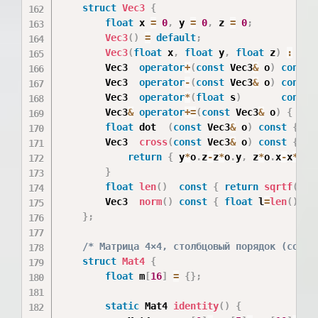
struct
Vec3
{
float
 x 
=
0
,
 y 
=
0
,
 z 
=
0
;
Vec3
(
)
=
default
;
Vec3
(
float
 x
,
float
 y
,
float
 z
)
:
x
(
x
        Vec3  
operator
+
(
const
 Vec3
&
 o
)
const
        Vec3  
operator
-
(
const
 Vec3
&
 o
)
const
        Vec3  
operator
*
(
float
 s
)
const
        Vec3
&
operator
+=
(
const
 Vec3
&
 o
)
{
 x
+=
float
 dot  
(
const
 Vec3
&
 o
)
const
{
re
        Vec3  
cross
(
const
 Vec3
&
 o
)
const
{
return
{
 y
*
o
.
z
-
z
*
o
.
y
,
 z
*
o
.
x
-
x
*
o
.
z
}
float
len
(
)
const
{
return
sqrtf
(
x
*
x
        Vec3  
norm
(
)
const
{
float
 l
=
len
(
)
;
r
}
;
/* Матрица 4×4, столбцовый порядок (colum
struct
Mat4
{
float
 m
[
16
]
=
{
}
;
static
 Mat4 
identity
(
)
{