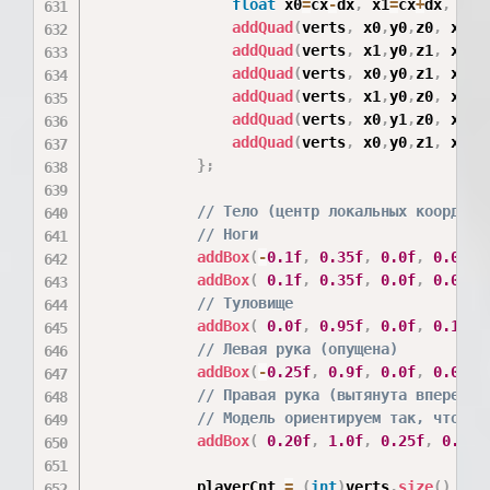
float
 x0
=
cx
-
dx
,
 x1
=
cx
+
dx
,
 y0
=
addQuad
(
verts
,
 x0
,
y0
,
z0
,
 x1
,
y
addQuad
(
verts
,
 x1
,
y0
,
z1
,
 x0
,
y
addQuad
(
verts
,
 x0
,
y0
,
z1
,
 x0
,
y
addQuad
(
verts
,
 x1
,
y0
,
z0
,
 x1
,
y
addQuad
(
verts
,
 x0
,
y1
,
z0
,
 x1
,
y
addQuad
(
verts
,
 x0
,
y0
,
z1
,
 x1
,
y
}
;
// Тело (центр локальных координа
// Ноги
addBox
(
-
0.1f
,
0.35f
,
0.0f
,
0.08f
,
addBox
(
0.1f
,
0.35f
,
0.0f
,
0.08f
,
// Туловище
addBox
(
0.0f
,
0.95f
,
0.0f
,
0.15f
,
// Левая рука (опущена)
addBox
(
-
0.25f
,
0.9f
,
0.0f
,
0.05f
,
// Правая рука (вытянута вперед с
// Модель ориентируем так, что вп
addBox
(
0.20f
,
1.0f
,
0.25f
,
0.04f
            playerCnt 
=
(
int
)
verts
.
size
(
)
-
 p