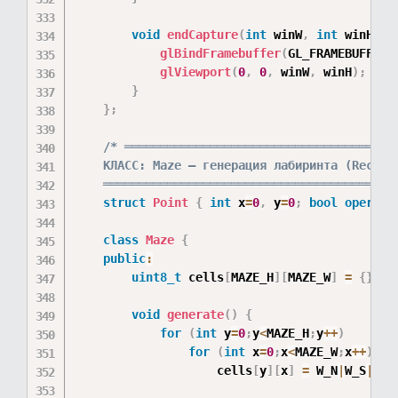
void
endCapture
(
int
 winW
,
int
 winH
)
{
glBindFramebuffer
(
GL_FRAMEBUFFER
,
glViewport
(
0
,
0
,
 winW
,
 winH
)
;
}
}
;
/* ═══════════════════════════════════════
    КЛАСС: Maze — генерация лабиринта (Recursi
    ═════════════════════════════════════════
struct
Point
{
int
 x
=
0
,
 y
=
0
;
bool
operato
class
Maze
{
public
:
uint8_t
 cells
[
MAZE_H
]
[
MAZE_W
]
=
{
}
;
void
generate
(
)
{
for
(
int
 y
=
0
;
y
<
MAZE_H
;
y
++
)
for
(
int
 x
=
0
;
x
<
MAZE_W
;
x
++
)
                    cells
[
y
]
[
x
]
=
 W_N
|
W_S
|
W_E