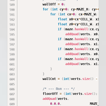
            wallOff 
=
0
;
for
(
int
 cy
=
0
;
 cy
<
MAZE_H
;
 cy
++
)
{
for
(
int
 cx
=
0
;
 cx
<
MAZE_W
;
 cx
+
float
 x0
=
cx
*
CELL_W
,
 x1
=
(
c
float
 z0
=
cy
*
CELL_W
,
 z1
=
(
c
if
(
maze
.
hasWall
(
cx
,
cy
,
0
)
addQuad
(
verts
,
 x0
,
0
,
z
if
(
maze
.
hasWall
(
cx
,
cy
,
1
)
addQuad
(
verts
,
 x1
,
0
,
z
if
(
maze
.
hasWall
(
cx
,
cy
,
3
)
addQuad
(
verts
,
 x0
,
0
,
z
if
(
maze
.
hasWall
(
cx
,
cy
,
2
)
addQuad
(
verts
,
 x1
,
0
,
z
}
}
            wallCnt 
=
(
int
)
verts
.
size
(
)
-
 wal
/* --- Пол --- */
            floorOff 
=
(
int
)
verts
.
size
(
)
;
addQuad
(
verts
,
0
,
0
,
0
,
               MAZE_W
*
C