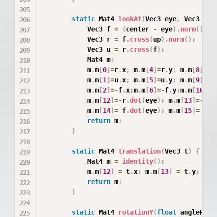
static
 Mat4 
lookAt
(
Vec3 eye
,
 Vec3 cen
            Vec3 f 
=
(
center 
-
 eye
)
.
norm
(
)
;
            Vec3 r 
=
 f
.
cross
(
up
)
.
norm
(
)
;
            Vec3 u 
=
 r
.
cross
(
f
)
;
            Mat4 m
;
            m
.
m
[
0
]
=
r
.
x
;
 m
.
m
[
4
]
=
r
.
y
;
 m
.
m
[
8
]
=
r
            m
.
m
[
1
]
=
u
.
x
;
 m
.
m
[
5
]
=
u
.
y
;
 m
.
m
[
9
]
=
u
            m
.
m
[
2
]
=
-
f
.
x
;
m
.
m
[
6
]
=
-
f
.
y
;
m
.
m
[
10
]
=
-
            m
.
m
[
12
]
=
-
r
.
dot
(
eye
)
;
 m
.
m
[
13
]
=
-
u
.
d
            m
.
m
[
14
]
=
 f
.
dot
(
eye
)
;
 m
.
m
[
15
]
=
1.f
return
 m
;
}
static
 Mat4 
translation
(
Vec3 t
)
{
            Mat4 m 
=
identity
(
)
;
            m
.
m
[
12
]
=
 t
.
x
;
 m
.
m
[
13
]
=
 t
.
y
;
 m
.
m
return
 m
;
}
static
 Mat4 
rotationY
(
float
 angleRad
)