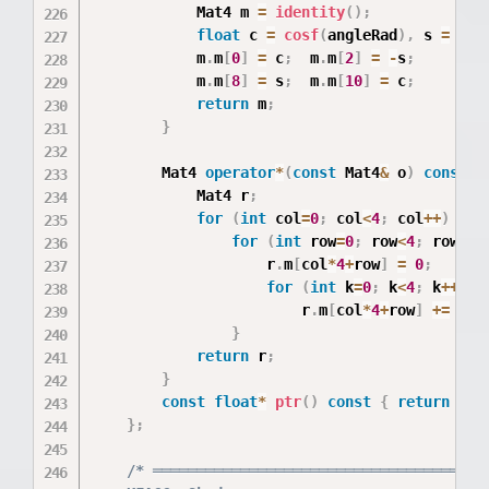
            Mat4 m 
=
identity
(
)
;
float
 c 
=
cosf
(
angleRad
)
,
 s 
=
sin
            m
.
m
[
0
]
=
 c
;
  m
.
m
[
2
]
=
-
s
;
            m
.
m
[
8
]
=
 s
;
  m
.
m
[
10
]
=
 c
;
return
 m
;
}
        Mat4 
operator
*
(
const
 Mat4
&
 o
)
const
{
            Mat4 r
;
for
(
int
 col
=
0
;
 col
<
4
;
 col
++
)
for
(
int
 row
=
0
;
 row
<
4
;
 row
++
)
                    r
.
m
[
col
*
4
+
row
]
=
0
;
for
(
int
 k
=
0
;
 k
<
4
;
 k
++
)
                        r
.
m
[
col
*
4
+
row
]
+=
 m
[
k
}
return
 r
;
}
const
float
*
ptr
(
)
const
{
return
 m
;
}
;
/* ═══════════════════════════════════════