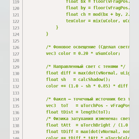
                float bx = floor(vFragPos.x * 
                float by = floor(vFragPos.y * 
                float ch = mod(bx + by, 2.0);

                texColor = mix(uColor, uColor 
            }

        }

        /* Фоновое освещение (Сделал светлее: 
        vec3 color = 0.20 * uSunColor;

        /* Направленный свет с тенями */

        float diff = max(dot(vNormal, uLightDi
        float sh   = calcShadow();

        color += (1.0 - sh * 0.85) * diff * uS
        /* Факел — точечный источник без тени 
        vec3  toT   = uTorchPos - vFragPos;

        float tDist = length(toT);

        /* Физика затухания изменена: светит в
        float tAtt  = uTorchBright / (1.0 + 0.
        float tDiff = max(dot(vNormal, normali
        color += tDiff * tAtt * uTorchColor;
