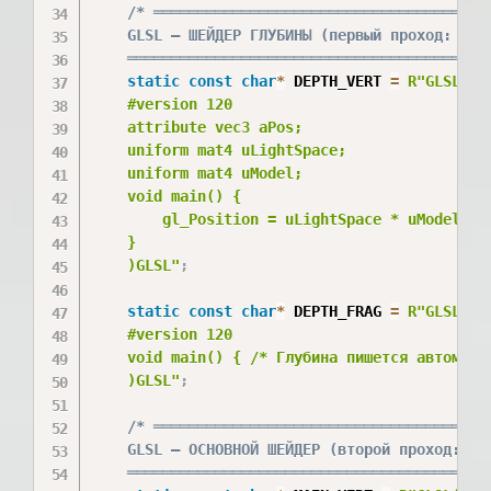
/* ═══════════════════════════════════════
    GLSL — ШЕЙДЕР ГЛУБИНЫ (первый проход: карт
    ═════════════════════════════════════════
static
const
char
*
 DEPTH_VERT 
=
R"GLSL(

    #version 120

    attribute vec3 aPos;

    uniform mat4 uLightSpace;

    uniform mat4 uModel;

    void main() {

        gl_Position = uLightSpace * uModel * v
    }

    )GLSL"
;
static
const
char
*
 DEPTH_FRAG 
=
R"GLSL(

    #version 120

    void main() { /* Глубина пишется автоматич
    )GLSL"
;
/* ═══════════════════════════════════════
    GLSL — ОСНОВНОЙ ШЕЙДЕР (второй проход: осв
    ═════════════════════════════════════════