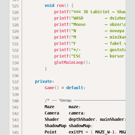
void
run
(
)
{
printf
(
"=== 3D Labirint — Shadow 
printf
(
"WASD         — dvizhenie\
printf
(
"Mouse        — obzor\n"
)
;
printf
(
"N            — novaya igr
printf
(
"M            — minikarта\
printf
(
"F            — fakel vkl/
printf
(
"+/-          — gustota tu
printf
(
"ESC          — kursor / v
glutMainLoop
(
)
;
}
private
:
Game
(
)
=
default
;
/* ── Члены ─────────────────────────
        Maze      maze
;
        Camera    camera
;
        Shader    depthShader
,
 mainShader
;
        ShadowMap shadowMap
;
        Point     exitPt 
=
{
 MAZE_W
-
1
,
 MAZE_H