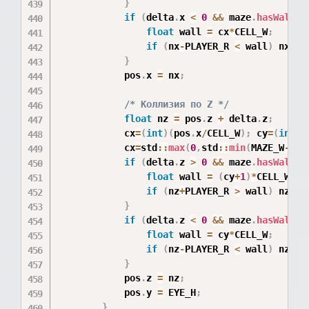
}
if
(
delta
.
x 
<
0
&&
 maze
.
hasWall
(
c
float
 wall 
=
 cx
*
CELL_W
;
if
(
nx
-
PLAYER_R 
<
 wall
)
 nx 
=
 
}
            pos
.
x 
=
 nx
;
/* Коллизия по Z */
float
 nz 
=
 pos
.
z 
+
 delta
.
z
;
            cx
=
(
int
)
(
pos
.
x
/
CELL_W
)
;
 cy
=
(
int
)
(
            cx
=
std
::
max
(
0
,
std
::
min
(
MAZE_W
-
1
,
c
if
(
delta
.
z 
>
0
&&
 maze
.
hasWall
(
c
float
 wall 
=
(
cy
+
1
)
*
CELL_W
;
if
(
nz
+
PLAYER_R 
>
 wall
)
 nz 
=
 
}
if
(
delta
.
z 
<
0
&&
 maze
.
hasWall
(
c
float
 wall 
=
 cy
*
CELL_W
;
if
(
nz
-
PLAYER_R 
<
 wall
)
 nz 
=
 
}
            pos
.
z 
=
 nz
;
            pos
.
y 
=
 EYE_H
;
}