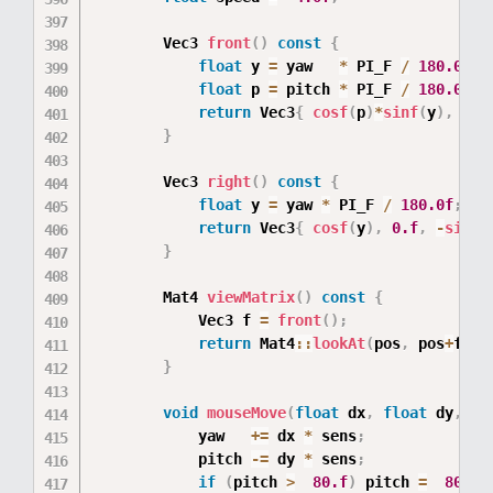
        Vec3 
front
(
)
const
{
float
 y 
=
 yaw   
*
 PI_F 
/
180.0f
;
float
 p 
=
 pitch 
*
 PI_F 
/
180.0f
;
return
 Vec3
{
cosf
(
p
)
*
sinf
(
y
)
,
sin
}
        Vec3 
right
(
)
const
{
float
 y 
=
 yaw 
*
 PI_F 
/
180.0f
;
return
 Vec3
{
cosf
(
y
)
,
0.f
,
-
sinf
(
}
        Mat4 
viewMatrix
(
)
const
{
            Vec3 f 
=
front
(
)
;
return
 Mat4
::
lookAt
(
pos
,
 pos
+
f
,
{
}
void
mouseMove
(
float
 dx
,
float
 dy
,
fl
            yaw   
+=
 dx 
*
 sens
;
            pitch 
-=
 dy 
*
 sens
;
if
(
pitch 
>
80.f
)
 pitch 
=
80.f
;