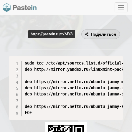
Toggle
navig
Поделиться
https://pastein.ru/t/MY8
sudo tee /etc/apt/sources.list.d/official-pack
deb http://mirror.yandex.ru/linuxmint-packages
deb https://mirror.neftm.ru/ubuntu jammy main 
deb https://mirror.neftm.ru/ubuntu jammy-updat
deb https://mirror.neftm.ru/ubuntu jammy-backp
deb https://mirror.neftm.ru/ubuntu jammy-secur