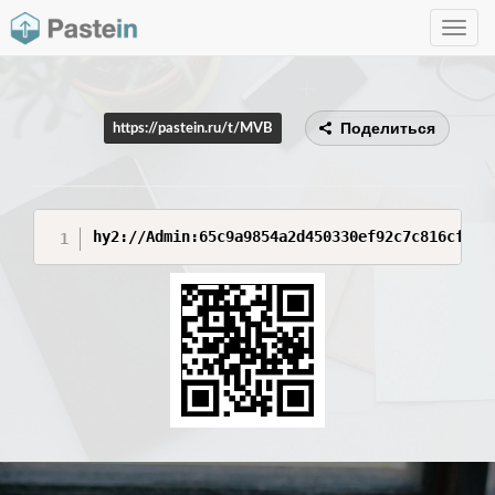
Toggle
navig
Поделиться
https://pastein.ru/t/MVB
hy2://Admin:65c9a9854a2d450330ef92c7c816cf2e@