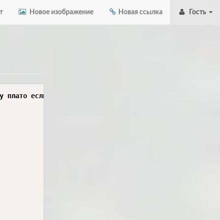
т
Новое изображение
Новая ссылка
Гость
а с 10кг на 12 раз
трицепс в кроссовере 3 подхода 68кг на 8 раз
бицепс Шварценеггера 3 подхода 25кг по 18 раз(с прямым грифом) 
молотки 17,5кг на 8 раз 3 подхода 
техника анатоли на бицепс 17,5кг 3 подхода на 8 раз 
комплекс на плечи 3 подхода 8кг(7раз по 6подходов) 
28 марта суббота: 
жим лёжа: 2 подхода 80кг на 3 раза (на 1 87,5кг, 90кг на 1 не получилось )
жим гантелей на наклонной скамье : 20кг на 8 раз 3 подхода 
бабочка в кроссовере : 3 подхода 12кг на 10 раз
подтягивания с весом: 3 подхода с 15 кг 8 раз
тяга т грифа: 3 подхода 8 раз 37,5кг
где тренер советовал(на широчайшие) : 30кг на 12 раз
понедельник 30 марта:
жим лёжа 3 подхода 8 раз 70кг(последний 7) 
жим гантелей на наклонной: 20кг на 9 раз
тяга вертикального блока : 68кг на 10 раз 3 подхода 
тяга горизонтального блока узким хватом 55кг 2 подхода по 8
жим ногами:: 200кг 3 подхода на 10 раз
бицепс стоя: 3 подхода по 10 раз 30кг
трицепс в кроссовере 3 подхода 68кг на 10 раз
жим сидя гантелей на плечи 3 подхода 8 раз 17,5кг(послдений подход 20кг на 6) 
1 апреля среда:
жим лёжа 3 подхода 55кг на 12 раз
бабочка в кроссовере: 10 кг на 10 раз 3 подхода 
подтягивания без веса : 3