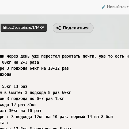
Новый текс
Поделиться
https://pastein.ru/t/MRA
последние тренировки что у меня были, там волнообразный фуллбади (легкий, средний, тяжёлый день) среда 18 марта : 
жим лёжа 3 подхода 80кг на 2-3 раза 
трицепс в кроссовере 3 подхода 64кг на 10-12 раз
брусья 12 раз 3 подхода 
20 марта пятница:
жим лёжа 3 подхода 55кг 13 раз
жим обратным хватом в Смите: 3 подхода 8 раз 60кг
подтягивания с весом 3 подхода по 6-7 раз 15кг
тяга т-грифа 3 подхода 12 раз 35кг
где тренер советовал: 30кг на 10 раз
бабочка в кроссовере : 3 подхода 12кг на 10 раз, первый 14 на 8 был
воскресенье 22 марта :
подъем на бицепс сидя : 17,5кг 3 подхода по 8 раз
подъем на бицепс стоя 30кг 3 подхода на 10 раз
с супинацией бицепс: 16кг 3 подхода на 8 раз
комплекс на плечи 3 подхода 8кг(6раз по 6) 
брусья с 10кг 3 подхода по 10-12
трицепс в кроссовере 3 подхода 64кг на 10-12 раз
24 марта вторник: 
жим лёжа 80 проц 3 подхода 70кг на раз 8
жим в Хаммере 3 подхода 27,5кг на 10 раз
бабочка в кроссовере : 3 подхода 12кг на 10 раз
тяга вертикального блока : 68кг на 10 раз 3 подхода (1 утяжелитель) 
тяга т грифа: 3 подхода 8 раз 37,5кг
тяга горизонтального блока узким хватом 55кг 2 подхода по 8
четверг 26 марта:
брусья: 3 подход