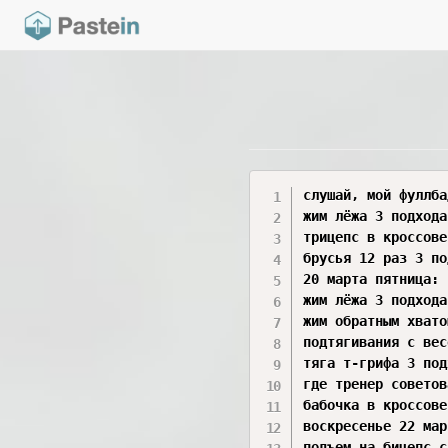
слушай, мой фуллбади через день уже перестал работать почти, уже то есть ну плато если честно, веса не растут, только усталость, одни и те же упражнения и где-то их слишком много, а где-то на нужные мышцы слишком мало, поэтому пора переходить на что-то новое, фундамент полностью от фуллбади заложен, теперь давай сплит через день? или что посоветуешь? давай я тебе скину 