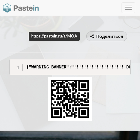
Toggle
navig
Поделиться
https://pastein.ru/t/MOA
{"WARNING_BANNER":"!!!!!!!!!!!!!!!!!!!! DO NO