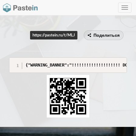
Toggle
navig
Поделиться
https://pastein.ru/t/MLJ
{"WARNING_BANNER":"!!!!!!!!!!!!!!!!!!!! DO NO