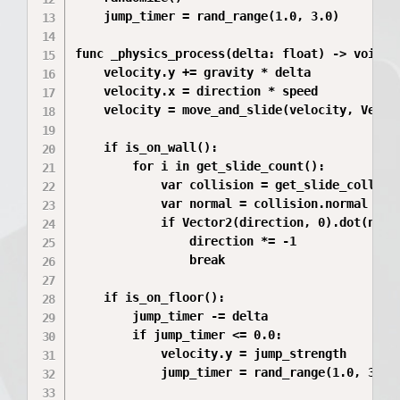
	jump_timer = rand_range(1.0, 3.0)

func _physics_process(delta: float) -> void:

	velocity.y += gravity * delta

	velocity.x = direction * speed

	velocity = move_and_slide(velocity, Vector2.UP)

	if is_on_wall():

		for i in get_slide_count():

			var collision = get_slide_collision(i)

			var normal = collision.normal

			if Vector2(direction, 0).dot(normal) < 0:

				direction *= -1

				break

	if is_on_floor():

		jump_timer -= delta

		if jump_timer <= 0.0:

			velocity.y = jump_strength

			jump_timer = rand_range(1.0, 3.0)
