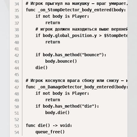
# Игрок прыгнул на макушку — враг умирает, игр
func _on_StompDetector_body_entered(body: Node
	if not body is Player:

		return

	# игрок должен находиться выше верхней точки детектора

	if body.global_position.y > $StompDetector.global_position.y:

		return

	if body.has_method("bounce"):

		body.bounce()

	die()

# Игрок коснулся врага сбоку или снизу — игрок
func _on_DamageDetector_body_entered(body: Nod
	if not body is Player:

		return

	if body.has_method("die"):

		body.die()

func die() -> void:
