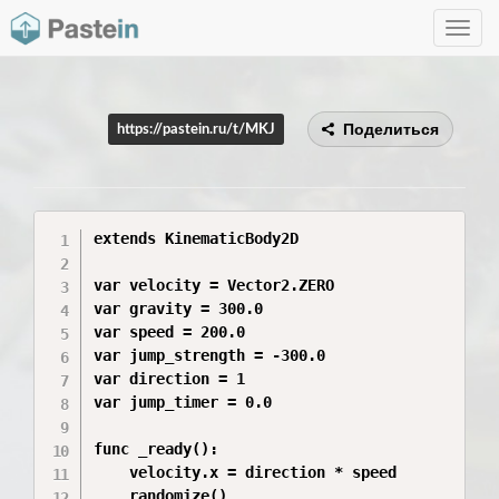
Toggle
navig
Поделиться
https://pastein.ru/t/MKJ
extends KinematicBody2D

var velocity = Vector2.ZERO

var gravity = 300.0

var speed = 200.0

var jump_strength = -300.0

var direction = 1

var jump_timer = 0.0

func _ready():

	velocity.x = direction * speed

	randomize()
