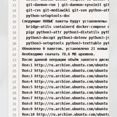
  git-daemon-run | git-daemon-sysvinit git-doc
  git-cvs git-mediawiki git-svn python-attr-do
  python-setuptools-doc

Следующие НОВЫЕ пакеты будут установлены:

  bridge-utils containerd docker-compose docke
  pigz python3-attr python3-distutils python3-
  python3-docopt python3-dotenv python3-jsonsc
  python3-setuptools python3-texttable python3
Обновлено 0 пакетов, установлено 21 новых пак
Необходимо скачать 78,6 MB архивов.

После данной операции объём занятого дискового
Пол:1 http://ru.archive.ubuntu.com/ubuntu jam
Пол:2 http://ru.archive.ubuntu.com/ubuntu jam
Пол:3 http://ru.archive.ubuntu.com/ubuntu jam
Пол:4 http://ru.archive.ubuntu.com/ubuntu jam
Пол:5 http://ru.archive.ubuntu.com/ubuntu jam
Пол:6 http://ru.archive.ubuntu.com/ubuntu jam
Пол:7 http://ru.archive.ubuntu.com/ubuntu jam
Пол:8 http://ru.archive.ubuntu.com/ubuntu jam
Пол:9 http://ru.archive.ubuntu.com/ubuntu jam
Пол:10 http://ru.archive.ubuntu.com/ubuntu ja