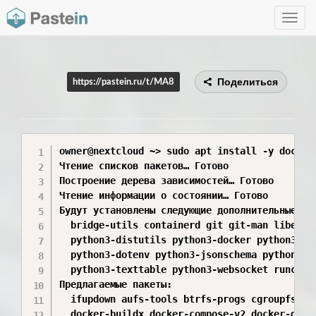
Toggle
navig
Поделиться
https://pastein.ru/t/MA8
owner@nextcloud ~> sudo apt install -y docker.
Чтение списков пакетов… Готово

Построение дерева зависимостей… Готово

Чтение информации о состоянии… Готово         
Будут установлены следующие дополнительные пак
  bridge-utils containerd git git-man liberror
  python3-distutils python3-docker python3-doc
  python3-dotenv python3-jsonschema python3-py
  python3-texttable python3-websocket runc ubu
Предлагаемые пакеты:

  ifupdown aufs-tools btrfs-progs cgroupfs-mou
  docker-buildx docker-compose-v2 docker-doc r