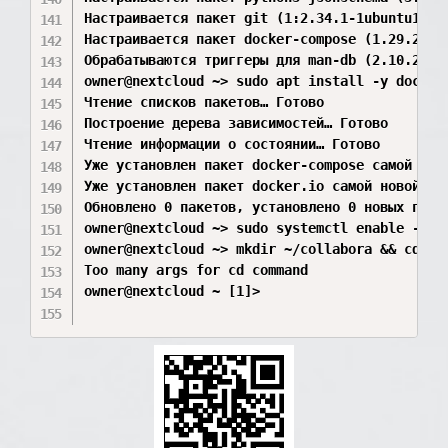
Настраивается пакет git (1:2.34.1-1ubuntu1.17)
Настраивается пакет docker-compose (1.29.2-1) 
Обрабатываются триггеры для man-db (2.10.2-1) 
owner@nextcloud ~> sudo apt install -y docker.
Чтение списков пакетов… Готово

Построение дерева зависимостей… Готово

Чтение информации о состоянии… Готово         
Уже установлен пакет docker-compose самой ново
Уже установлен пакет docker.io самой новой вер
Обновлено 0 пакетов, установлено 0 новых паке
owner@nextcloud ~> sudo systemctl enable --now
owner@nextcloud ~> mkdir ~/collabora && cd ~/c
Too many args for cd command

owner@nextcloud ~ [1]> 
