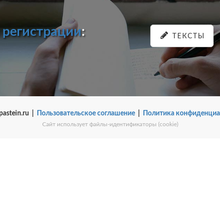
и
регистрации
:
ТЕКСТЫ
pastein.ru |
Пользовательское соглашение
|
Политика конфиденциа
Сайт использует файлы-идентификаторы (cookie)