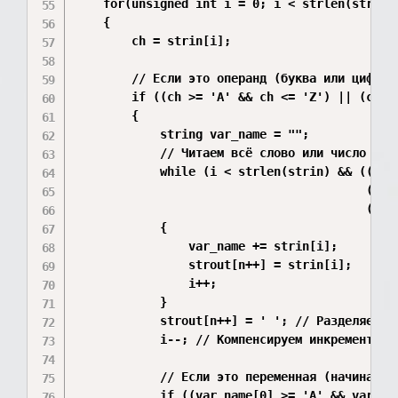
    for(unsigned int i = 0; i < strlen(strin);
    {

        ch = strin[i];

        // Если это операнд (буква или цифра) 
        if ((ch >= 'A' && ch <= 'Z') || (ch >
        { 

            string var_name = "";

            // Читаем всё слово или число до к
            while (i < strlen(strin) && ((stri
                                         (stri
                                         (stri
            {

                var_name += strin[i];

                strout[n++] = strin[i];

                i++;

            }

            strout[n++] = ' '; // Разделяем эл
            i--; // Компенсируем инкремент в ц
            // Если это переменная (начинается
            if ((var_name[0] >= 'A' && var_na