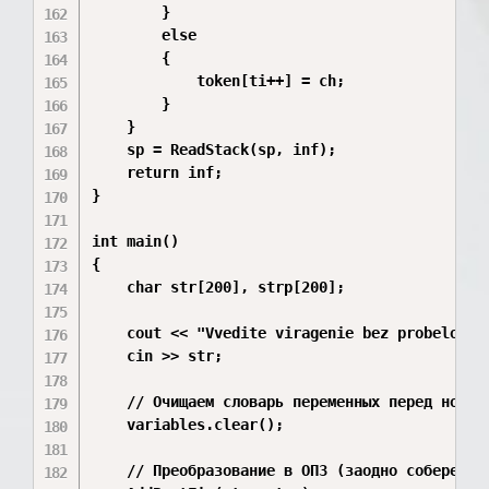
        } 

        else 

        {

            token[ti++] = ch;

        }

    }

    sp = ReadStack(sp, inf);

    return inf;

}

int main()

{

    char str[200], strp[200];

    cout << "Vvedite viragenie bez probelov (n
    cin >> str;

    // Очищаем словарь переменных перед новым 
    variables.clear(); 

    // Преобразование в ОПЗ (заодно соберет вс