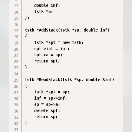
    double inf;

    tstk *a;

};

tstk *AddStack(tstk *sp, double inf)

{ 

    tstk *spt = new tstk;

    spt->inf = inf;

    spt->a = sp;

    return spt;

}

tstk *ReadStack(tstk *sp, double &inf)

{

    tstk *spt = sp;

    inf = sp->inf;

    sp = sp->a;

    delete spt;

    return sp; 

}
