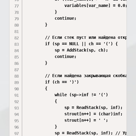
                variables[var_name] = 0.0; // 
            }

            continue; 

        }

        // Если стек пуст или найдена открываю
        if (sp == NULL || ch == '(') { 

            sp = AddStack(sp, ch); 

            continue; 

        }

        // Если найдена закрывающая скобка

        if (ch == ')')

        {

            while (sp->inf != '(')

            {

                sp = ReadStack(sp, inf);

                strout[n++] = (char)inf;

                strout[n++] = ' ';

            }

            sp = ReadStack(sp, inf); // Удален