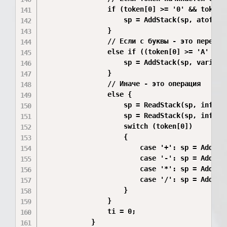
                if (token[0] >= '0' && token[0
                    sp = AddStack(sp, atof(tok
                } 

                // Если с буквы - это переменн
                else if ((token[0] >= 'A' && 
                    sp = AddStack(sp, variable
                } 

                // Иначе - это операция

                else {

                    sp = ReadStack(sp, inf2);

                    sp = ReadStack(sp, inf1);

                    switch (token[0])

                    {

                        case '+': sp = AddStac
                        case '-': sp = AddStac
                        case '*': sp = AddStac
                        case '/': sp = AddStac
                    }

                }

                ti = 0;

            }
