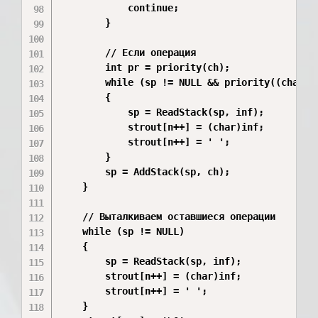
            continue;

        }

        // Если операция

        int pr = priority(ch);

        while (sp != NULL && priority((char)sp
        {

            sp = ReadStack(sp, inf);

            strout[n++] = (char)inf;

            strout[n++] = ' ';

        }

        sp = AddStack(sp, ch);

    }

    // Выталкиваем оставшиеся операции

    while (sp != NULL)

    {

        sp = ReadStack(sp, inf);

        strout[n++] = (char)inf;

        strout[n++] = ' ';

    }
