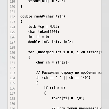
    strout[n++] = '\0';

}

double rasAV(char *str)

{

    tstk *sp = NULL;

    char token[100];

    int ti = 0;

    double inf, inf1, inf2;

    for (unsigned int i = 0; i <= strlen(str);
    {

        char ch = str[i];

        // Разделяем строку по пробелам на отд
        if (ch == ' ' || ch == '\0') 

        {

            if (ti > 0) 

            {

                token[ti] = '\0';

                // Если токен начинается с циф