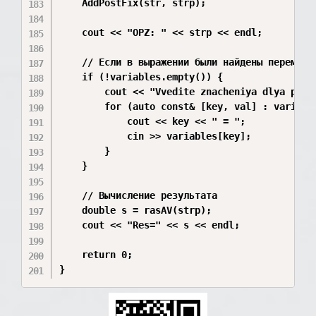
    AddPostFix(str, strp);

    cout << "OPZ: " << strp << endl;

    // Если в выражении были найдены переменны
    if (!variables.empty()) {

        cout << "Vvedite znacheniya dlya perem
        for (auto const& [key, val] : variable
            cout << key << " = ";

            cin >> variables[key];

        }

    }

    // Вычисление результата

    double s = rasAV(strp);

    cout << "Res=" << s << endl;

    return 0;
