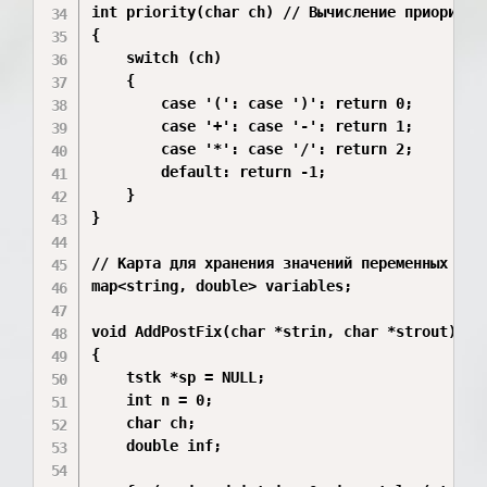
int priority(char ch) // Вычисление приоритета
{

    switch (ch)

    {

        case '(': case ')': return 0;

        case '+': case '-': return 1;

        case '*': case '/': return 2;

        default: return -1;

    }

}

// Карта для хранения значений переменных

map<string, double> variables;

void AddPostFix(char *strin, char *strout)

{

    tstk *sp = NULL;

    int n = 0;

    char ch;

    double inf;
