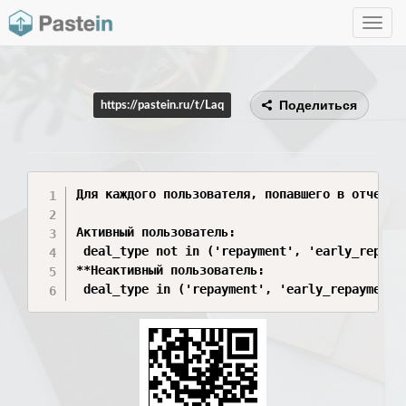
Toggle
navig
Поделиться
https://pastein.ru/t/Laq
Для каждого пользователя, попавшего в отчет н
Активный пользователь:

 deal_type not in ('repayment', 'early_repaym
**Неактивный пользователь:

 deal_type in ('repayment', 'early_repayment'