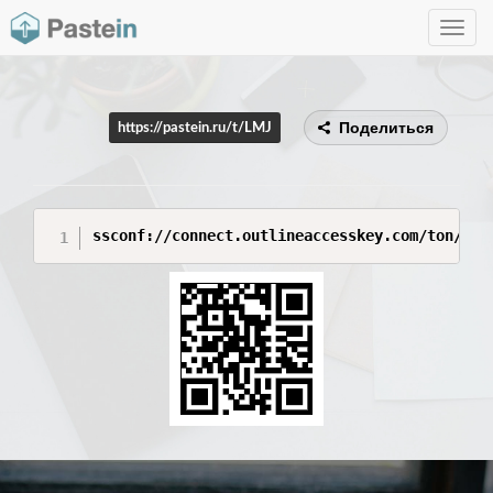
Toggle
navig
Поделиться
https://pastein.ru/t/LMJ
ssconf://connect.outlineaccesskey.com/ton/ru/