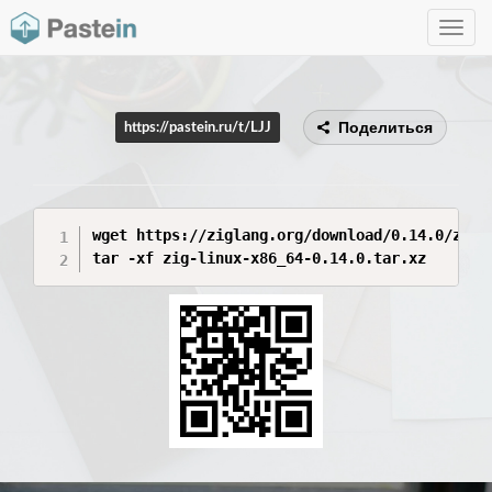
Toggle
navig
Поделиться
https://pastein.ru/t/LJJ
wget https://ziglang.org/download/0.14.0/zig-l
tar -xf zig-linux-x86_64-0.14.0.tar.xz