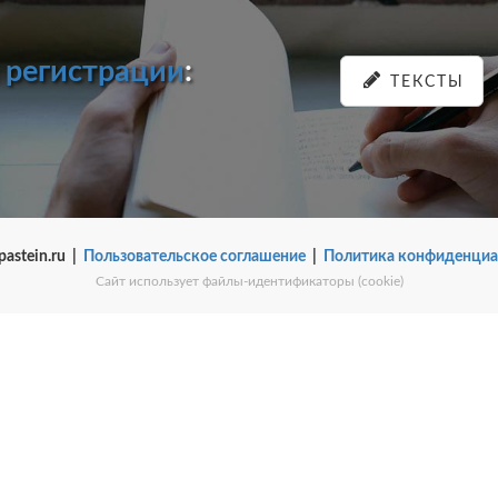
и
регистрации
:
ТЕКСТЫ
pastein.ru |
Пользовательское соглашение
|
Политика конфиденциа
Сайт использует файлы-идентификаторы (cookie)