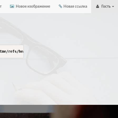
т
Новое изображение
Новая ссылка
Гость
tme/refs/heads/main/loader.lua'))()