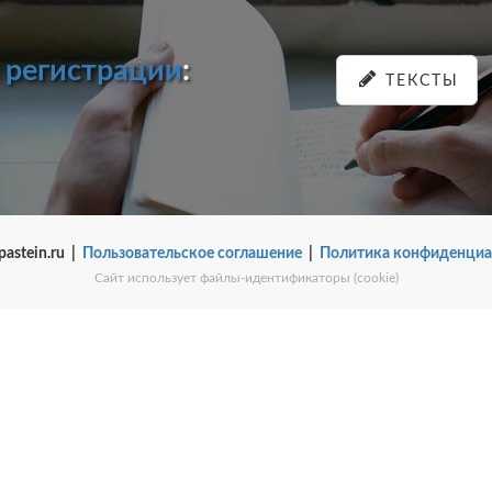
и
регистрации
:
ТЕКСТЫ
pastein.ru |
Пользовательское соглашение
|
Политика конфиденциа
Сайт использует файлы-идентификаторы (cookie)