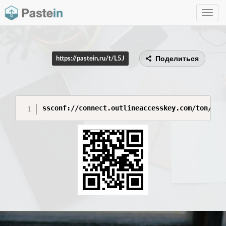
Toggle
navig
Поделиться
https://pastein.ru/t/L5J
ssconf://connect.outlineaccesskey.com/ton/ru/