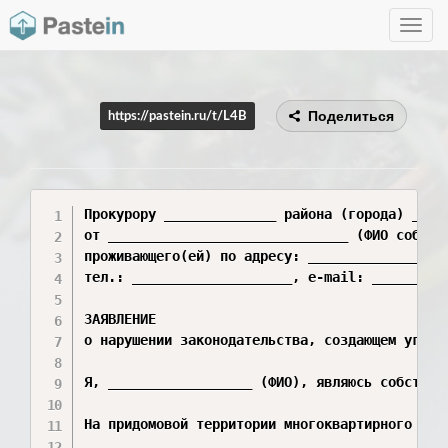
Toggle
navig
Поделиться
https://pastein.ru/t/L4B
Прокурору ______________ района (города) _____
от ______________________________ (ФИО собстве
проживающего(ей) по адресу: __________________
тел.: ____________________, e-mail: __________
ЗАЯВЛЕНИЕ

о нарушении законодательства, создающем угроз
Я, __________________ (ФИО), являюсь собствен
На придомовой территории многоквартирного дом