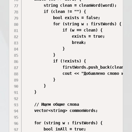
        string clean = cleanWord(word);

        if (clean != "") {

            bool exists = false;

            for (string w : firstWords) {

                if (w == clean) {

                    exists = true;

                    break;

                }

            }

            if (!exists) {

                firstWords.push_back(clean);

                cout << "Добавлено слово из 1-
            }

        }

    }

    // Ищем общие слова

    vector<string> commonWords;

    for (string w : firstWords) {

        bool inAll = true;
