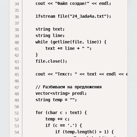
    cout << "Файл создан!" << endl;

    ifstream file("24_3ada4a.txt");

    string text;

    string line;

    while (getline(file, line)) {

        text += line + " ";

    }

    file.close();

    cout << "Текст: " << text << endl << endl;
    // Разбиваем на предложения

    vector<string> predl;

    string temp = "";

    for (char c : text) {

        temp += c;

        if (c == '.') {

            if (temp.length() > 1) {
