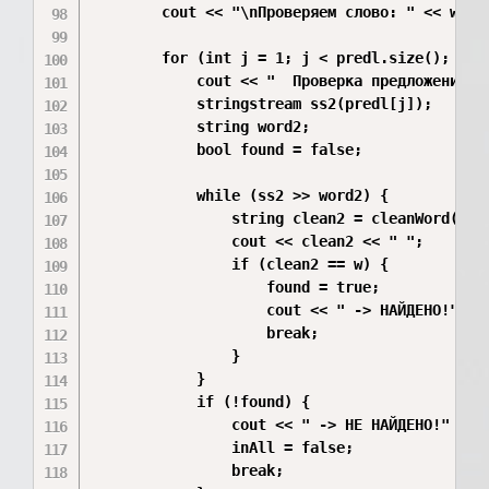
        cout << "\nПроверяем слово: " << w << 
        for (int j = 1; j < predl.size(); j++)
            cout << "  Проверка предложения " 
            stringstream ss2(predl[j]);

            string word2;

            bool found = false;

            while (ss2 >> word2) {

                string clean2 = cleanWord(word
                cout << clean2 << " ";

                if (clean2 == w) {

                    found = true;

                    cout << " -> НАЙДЕНО!" << 
                    break;

                }

            }

            if (!found) {

                cout << " -> НЕ НАЙДЕНО!" << e
                inAll = false;

                break;
