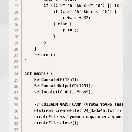
        if ((c >= 'а' && c <= 'я') || (c >= 'А
            if (c >= 'А' && c <= 'Я') {

                r += c + 32;

            } else {

                r += c;

            }

        }

    }

    return r;

}

int main() {

    SetConsoleCP(1251);

    SetConsoleOutputCP(1251);

    setlocale(LC_ALL, "rus");

    // СОЗДАЁМ ФАЙЛ САМИ (чтобы точно знать со
    ofstream createFile("24_3ada4a.txt");

    createFile << "универ пара олег. универ ко
    createFile.close();
