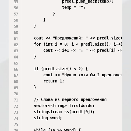
                predl.push_back(temp);

                temp = "";

            }

        }

    }

    cout << "Предложений: " << predl.size() <<
    for (int i = 0; i < predl.size(); i++) {

        cout << i+1 << ": " << predl[i] << end
    }

    if (predl.size() < 2) {

        cout << "Нужно хотя бы 2 предложения!"
        return 1;

    }

    // Слова из первого предложения

    vector<string> firstWords;

    stringstream ss(predl[0]);

    string word;

    while (ss >> word) {
