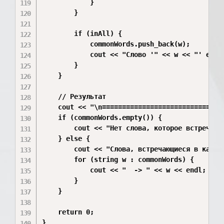
            }

        }

        if (inAll) {

            commonWords.push_back(w);

            cout << "Слово '" << w << "' есть 
        }

    }

    // Результат

    cout << "\n===============================
    if (commonWords.empty()) {

        cout << "Нет слова, которое встречаетс
    } else {

        cout << "Слова, встречающиеся в каждом
        for (string w : commonWords) {

            cout << "  -> " << w << endl;

        }

    }

    return 0;

}