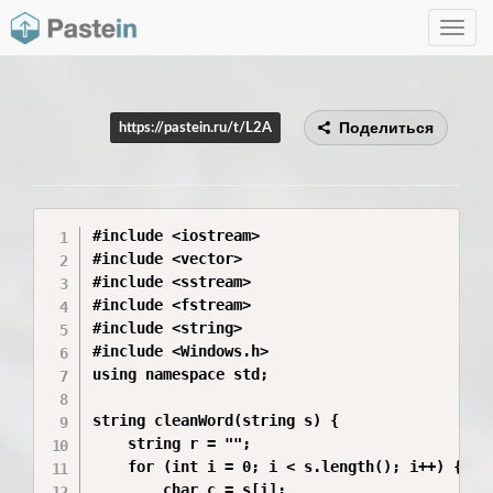
Toggle
navig
Поделиться
https://pastein.ru/t/L2A
#include <iostream>

#include <vector>

#include <sstream>

#include <fstream>

#include <string>

#include <Windows.h>

using namespace std;

string cleanWord(string s) {

    string r = "";

    for (int i = 0; i < s.length(); i++) {

        char c = s[i];
