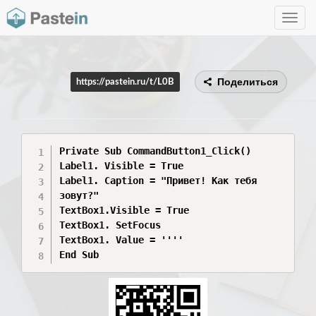
Toggle
navig
Поделиться
https://pastein.ru/t/L0B
Private Sub CommandButton1_Click()

Label1. Visible = True

Label1. Caption = "Привет! Как тебя

зовут?"

TextBox1.Visible = True

TextBox1. SetFocus

TextBox1. Value = ''''

End Sub