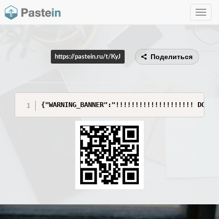
Toggle
navig
Поделиться
https://pastein.ru/t/KyJ
{"WARNING_BANNER":"!!!!!!!!!!!!!!!!!!!! DO NO