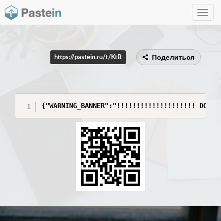
Toggle
navig
Поделиться
https://pastein.ru/t/KtB
{"WARNING_BANNER":"!!!!!!!!!!!!!!!!!!!! DO NO