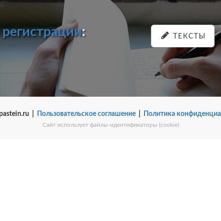
и
регистрации
:
ТЕКСТЫ
pastein.ru |
Пользовательское соглашение
|
Политика конфиденциа
Сайт использует файлы-идентификаторы (cookie)