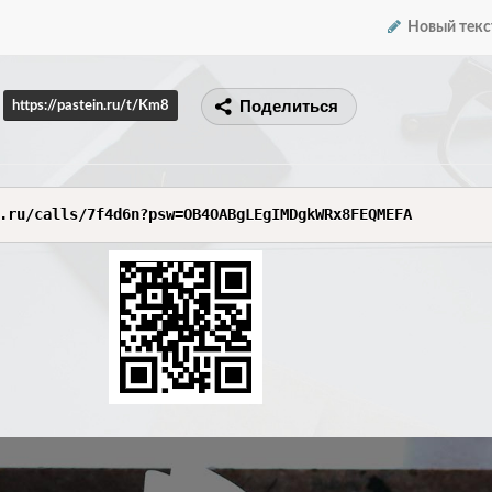
Новый текс
Поделиться
https://pastein.ru/t/Km8
.ru/calls/7f4d6n?psw=OB4OABgLEgIMDgkWRx8FEQMEFA