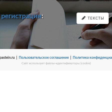
и
регистрации
:
ТЕКСТЫ
pastein.ru |
Пользовательское соглашение
|
Политика конфиденциа
Сайт использует файлы-идентификаторы (cookie)