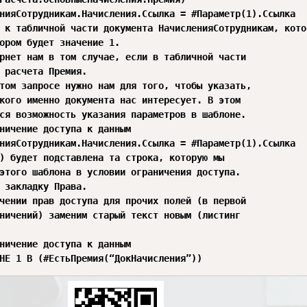
нияСотрудникам.Начисления.Ссылка = #Параметр(1).Ссылка

 к табличной части документа НачисленияСотрудникам, кото
ором будет значение 1.

рнет нам в том случае, если в табличной части

 расчета Премия.

том запросе нужно нам для того, чтобы указать,

кого именно документа нас интересует. В этом

ся возможность указания параметров в шаблоне.

ничение доступа к данным

нияСотрудникам.Начисления.Ссылка = #Параметр(1).Ссылка

) будет подставлена та строка, которую мы

этого шаблона в условии ограничения доступа.

 закладку Права.

чении прав доступа для прочих полей (в первой

ничений) заменим старый текст новым (листинг

ничение доступа к данным

НЕ 1 В (#ЕстьПремия(“ДокНачисления”))