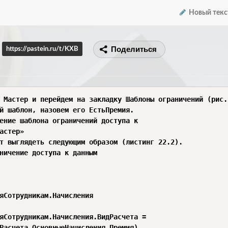
Новый текс
Поделиться
https://pastein.ru/t/KXB
 Мастер и перейдем на закладку Шаблоны ограничений (рис. 
й шаблон, назовем его ЕстьПремия.

ение шаблона ограничений доступа к

астер»

т выглядеть следующим образом (листинг 22.2).

ничение доступа к данным

яСотрудникам.Начисления

яСотрудникам.Начисления.ВидРасчета =

Расчета.ОсновныеНачисления.Премия)
