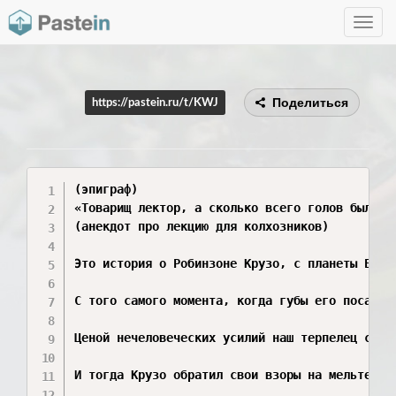
Toggle
navig
Поделиться
https://pastein.ru/t/KWJ
(эпиграф)

«Товарищ лектор, а сколько всего голов было у 
(анекдот про лекцию для колхозников)

Это история о Робинзоне Крузо, с планеты Боль
С того самого момента, когда губы его посадоч
Ценой нечеловеческих усилий наш терпелец суме
И тогда Крузо обратил свои взоры на мельтешащ