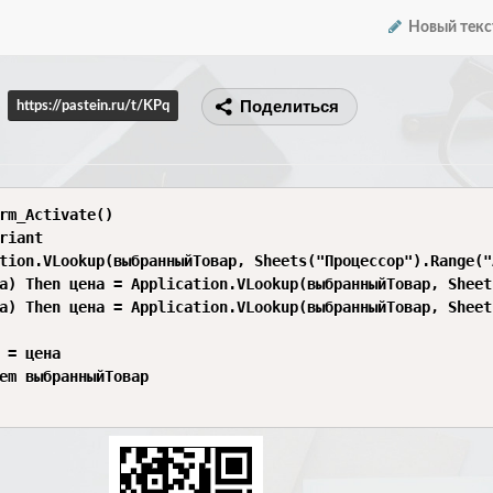
Новый текс
Поделиться
https://pastein.ru/t/KPq
rm_Activate()

riant

tion.VLookup(выбранныйТовар, Sheets("Процессор").Range("
а) Then цена = Application.VLookup(выбранныйТовар, Sheet
а) Then цена = Application.VLookup(выбранныйТовар, Sheet
 = цена

em выбранныйТовар
