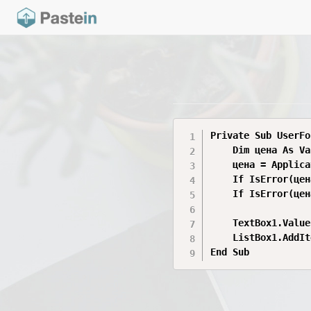
Private Sub UserFo
    Dim цена As Va
    цена = Applica
    If IsError(цен
    If IsError(цен
    TextBox1.Value
    ListBox1.AddIt
End Sub