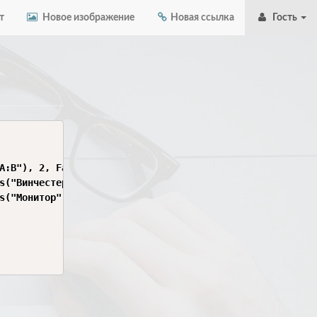
т
Новое изображение
Новая ссылка
Гость
A:B"), 2, False)

s("Винчестер").Range("A:B"), 2, False)

s("Монитор").Range("A:B"), 2, False)
