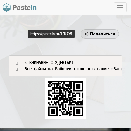
Toggle
navig
Поделиться
https://pastein.ru/t/KO8
⚠️ ВНИМАНИЕ СТУДЕНТАМ!
