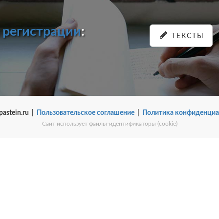
и
регистрации
:
ТЕКСТЫ
pastein.ru |
Пользовательское соглашение
|
Политика конфиденциа
Сайт использует файлы-идентификаторы (cookie)