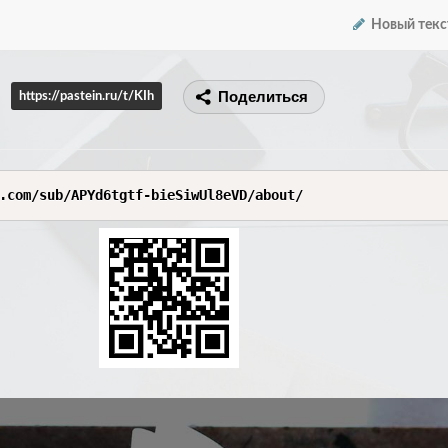
Новый текс
Поделиться
https://pastein.ru/t/KIh
.com/sub/APYd6tgtf-bieSiwUl8eVD/about/