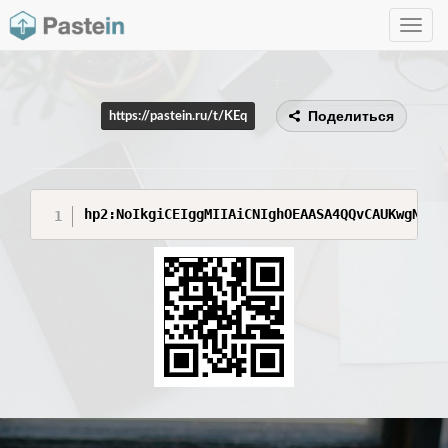
Toggle
navig
Поделиться
https://pastein.ru/t/KEq
hp2:NoIkgiCEIggMIIAiCNIghOEAASA4QQvCAUKwgNAiI