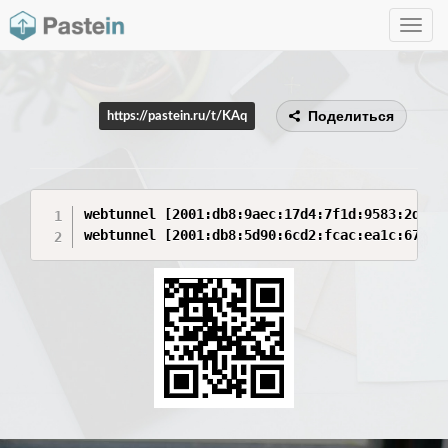
Toggle
navig
Поделиться
https://pastein.ru/t/KAq
webtunnel [2001:db8:9aec:17d4:7f1d:9583:2d3f:
webtunnel [2001:db8:5d90:6cd2:fcac:ea1c:67b2: