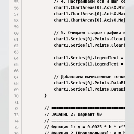
            // 4. Настраиваем оси и шаг сетки

            chart1.ChartAreas[0].AxisX.Minimum
            chart1.ChartAreas[0].AxisX.Maximum
            chart1.ChartAreas[0].AxisX.MajorGr
            // 5. Очищаем старые графики и зад
            chart1.Series[0].Points.Clear();

            chart1.Series[1].Points.Clear();

            chart1.Series[0].LegendText = "sin
            chart1.Series[1].LegendText = "cos
            // Добавляем вычисленные точки на 
            chart1.Series[0].Points.DataBindXY
            chart1.Series[1].Points.DataBindXY
        }

        // ===================================
        // ЗАДАНИЕ 2: Вариант №9

        // ===================================
        // Функция 1: y = 0.0025 * b * x^3 + s
        // Функция 2 (Произвольная): y = b * s