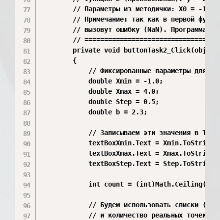
        // Параметры из методички: X0 = -1; Xk
        // Примечание: так как в первой функци
        // вызовут ошибку (NaN). Программа авт
        // ===================================
        private void buttonTask2_Click(object 
        {

            // Фиксированные параметры для Вар
            double Xmin = -1.0;

            double Xmax = 4.0;

            double Step = 0.5;

            double b = 2.3;

            // Записываем эти значения в TextB
            textBoxXmin.Text = Xmin.ToString()
            textBoxXmax.Text = Xmax.ToString()
            textBoxStep.Text = Step.ToString()
            int count = (int)Math.Ceiling((Xma
            // Будем использовать списки (Lis
            // и количество реальных точек для