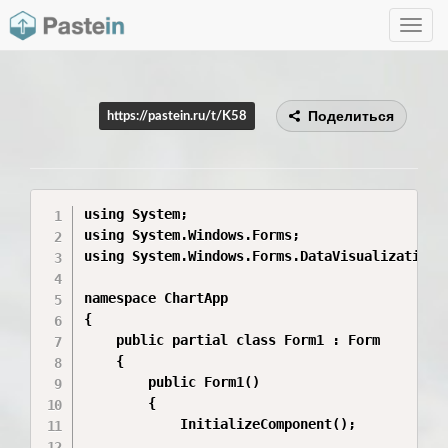
Toggle
navig
Поделиться
https://pastein.ru/t/K58
using System;

using System.Windows.Forms;

using System.Windows.Forms.DataVisualization.C
namespace ChartApp

{

    public partial class Form1 : Form

    {

        public Form1()

        {

            InitializeComponent();
