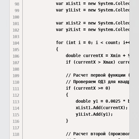
            var xList1 = new System.Collection
            var y1List = new System.Collection
            var xList2 = new System.Collection
            var y2List = new System.Collection
            for (int i = 0; i < count; i++)

            {

                double currentX = Xmin + Step 
                if (currentX > Xmax) currentX 
                // Расчет первой функции (Вари
                // Проверяем ОДЗ для квадратно
                if (currentX >= 0)

                {

                    double y1 = 0.0025 * b * 
                    xList1.Add(currentX);

                    y1List.Add(y1);

                }

                // Расчет второй (произвольной