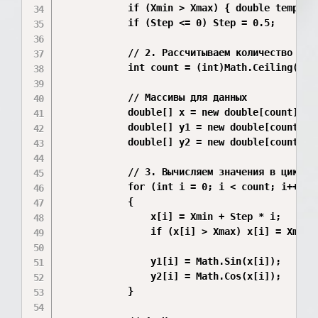
            if (Xmin > Xmax) { double temp = X
            if (Step <= 0) Step = 0.5;

            // 2. Рассчитываем количество точе
            int count = (int)Math.Ceiling((Xma
            // Массивы для данных

            double[] x = new double[count];

            double[] y1 = new double[count];

            double[] y2 = new double[count];

            // 3. Вычисляем значения в цикле

            for (int i = 0; i < count; i++)

            {

                x[i] = Xmin + Step * i;

                if (x[i] > Xmax) x[i] = Xmax;
                y1[i] = Math.Sin(x[i]);

                y2[i] = Math.Cos(x[i]);

            }
