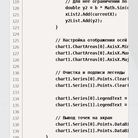
                // Для нее ограничений по ОДЗ 
                double y2 = b * Math.Sin(curre
                xList2.Add(currentX);

                y2List.Add(y2);

            }

            // Настройка отображения осей

            chart1.ChartAreas[0].AxisX.Minimum
            chart1.ChartAreas[0].AxisX.Maximum
            chart1.ChartAreas[0].AxisX.MajorGr
            // Очистка и подписи легенды

            chart1.Series[0].Points.Clear();

            chart1.Series[1].Points.Clear();

            chart1.Series[0].LegendText = "Вар
            chart1.Series[1].LegendText = "Про
            // Вывод точек на экран

            chart1.Series[0].Points.DataBindXY
            chart1.Series[1].Points.DataBindXY
        }
