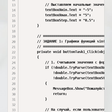
            // Выставляем начальные значения в
            textBoxXmin.Text = "-5";

            textBoxXmax.Text = "5";

            textBoxStep.Text = "0,5";

        }

        // ===================================
        // ЗАДАНИЕ 1: Графики функций sin(x) и
        // ===================================
        private void buttonTask1_Click(object 
        {

            // 1. Считываем значения с формы

            if (!double.TryParse(textBoxXmin.T
                !double.TryParse(textBoxXmax.T
                !double.TryParse(textBoxStep.T
            {

                MessageBox.Show("Пожалуйста, в
                return;

            }

            // На случай, если пользователь пе