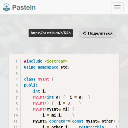
Toggle
navig
Поделиться
https://pastein.ru/t/K4h
#
include
<iostream>
using
namespace
 std
;
class
MyInt
{
public
:
int
 i
;
MyInt
(
int
 a
)
{
  i 
=
 a
;
}
MyInt
(
)
{
  i 
=
0
;
}
MyInt
(
MyInt
&
 mi
)
{
        i 
=
 mi
.
i
;
}
    MyInt
&
operator
=
(
const
 MyInt
&
 other
)
{
        i 
=
 other
.
i
;
return
*
this
;
}