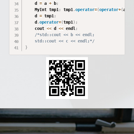
    d 
=
 a 
+
 b
;
    MyInt tmp1
;
 tmp1
.
operator
=
(
operator
+
(
a
,
 b
    d 
=
 tmp1
;
    d
.
operator
=
(
tmp1
)
;
    cout 
<<
 d 
<<
 endl
;
/*std::cout << b << endl;

    std::cout << c << endl;*/
}