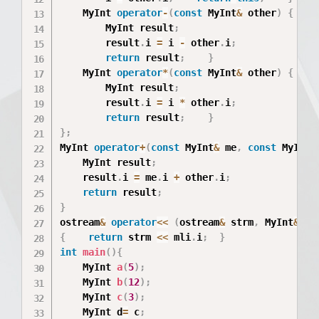
    MyInt 
operator
-
(
const
 MyInt
&
 other
)
{
        MyInt result
;
        result
.
i 
=
 i 
-
 other
.
i
;
return
 result
;
}
    MyInt 
operator
*
(
const
 MyInt
&
 other
)
{
        MyInt result
;
        result
.
i 
=
 i 
*
 other
.
i
;
return
 result
;
}
}
;
MyInt 
operator
+
(
const
 MyInt
&
 me
,
const
 MyInt
&
    MyInt result
;
    result
.
i 
=
 me
.
i 
+
 other
.
i
;
return
 result
;
}
ostream
&
operator
<<
(
ostream
&
 strm
,
 MyInt
&
 ml
{
return
 strm 
<<
 mli
.
i
;
}
int
main
(
)
{
    MyInt 
a
(
5
)
;
    MyInt 
b
(
12
)
;
    MyInt 
c
(
3
)
;
    MyInt d
=
 c
;