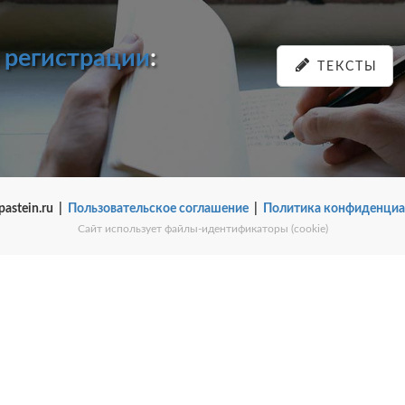
и
регистрации
:
ТЕКСТЫ
pastein.ru |
Пользовательское соглашение
|
Политика конфиденциа
Сайт использует файлы-идентификаторы (cookie)