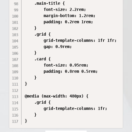
    .main-title {

        font-size: 2.2rem;

        margin-bottom: 1.2rem;

        padding: 0.2rem 1rem;

    }

    .grid {

        grid-template-columns: 1fr 1fr;

        gap: 0.9rem;

    }

    .card {

        font-size: 0.95rem;

        padding: 0.8rem 0.5rem;

    }

}

@media (max-width: 480px) {

    .grid {

        grid-template-columns: 1fr;

    }

}