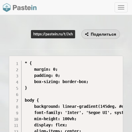
Toggle
navig
Поделиться
https://pastein.ru/t/Jxh
* {

    margin: 0;

    padding: 0;

    box-sizing: border-box;

}

body {

    background: linear-gradient(145deg, #e9eef
    font-family: 'Inter', 'Segoe UI', system-
    min-height: 100vh;

    display: flex;

    align-items: center;
