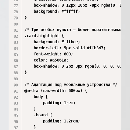
    box-shadow: 0 12px 18px -8px rgba(0, 0, 0,
    background: #ffffff;

}

/* Три особых пункта — более выразительные, к
.card.highlight {

    background: #fffbee;

    border-left: 5px solid #ffb347;

    font-weight: 600;

    color: #a5661a;

    box-shadow: 0 2px 8px rgba(0, 0, 0, 0.05),
}

/* Адаптация под мобильные устройства */

@media (max-width: 680px) {

    body {

        padding: 1rem;

    }

    .board {

        padding: 1.2rem;

    }
