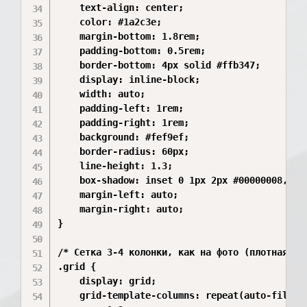
    text-align: center;

    color: #1a2c3e;

    margin-bottom: 1.8rem;

    padding-bottom: 0.5rem;

    border-bottom: 4px solid #ffb347;

    display: inline-block;

    width: auto;

    padding-left: 1rem;

    padding-right: 1rem;

    background: #fef9ef;

    border-radius: 60px;

    line-height: 1.3;

    box-shadow: inset 0 1px 2px #00000008, 0 5
    margin-left: auto;

    margin-right: auto;

}

/* Сетка 3-4 колонки, как на фото (плотная, но
.grid {

    display: grid;

    grid-template-columns: repeat(auto-fill, m