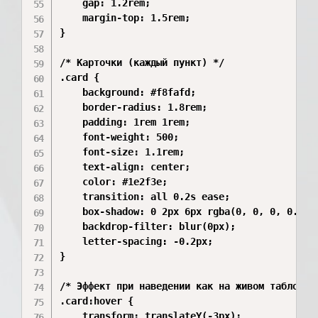
    gap: 1.2rem;

    margin-top: 1.5rem;

}

/* Карточки (каждый пункт) */

.card {

    background: #f8fafd;

    border-radius: 1.8rem;

    padding: 1rem 1rem;

    font-weight: 500;

    font-size: 1.1rem;

    text-align: center;

    color: #1e2f3e;

    transition: all 0.2s ease;

    box-shadow: 0 2px 6px rgba(0, 0, 0, 0.03)
    backdrop-filter: blur(0px);

    letter-spacing: -0.2px;

}

/* Эффект при наведении как на живом табло */

.card:hover {

    transform: translateY(-3px);
