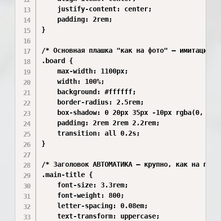
    justify-content: center;

    padding: 2rem;

}

/* Основная плашка "как на фото" — имитация пл
.board {

    max-width: 1100px;

    width: 100%;

    background: #ffffff;

    border-radius: 2.5rem;

    box-shadow: 0 20px 35px -10px rgba(0, 0, 
    padding: 2rem 2rem 2.2rem;

    transition: all 0.2s;

}

/* Заголовок АВТОМАТИКА — крупно, как на произ
.main-title {

    font-size: 3.3rem;

    font-weight: 800;

    letter-spacing: 0.08em;

    text-transform: uppercase;
