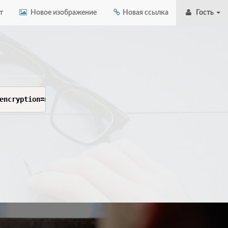
т
Новое изображение
Новая ссылка
Гость
encryption=none&flow=xtls-rprx-vision&sni=www.icloud.com