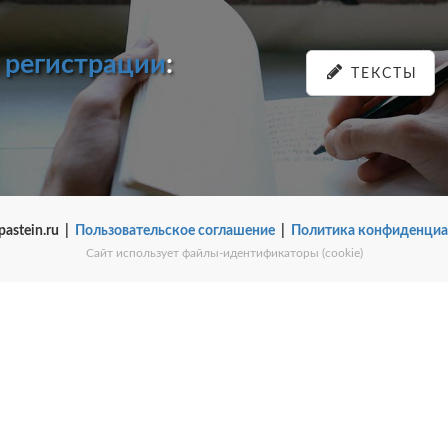
и
регистрации
:
ТЕКСТЫ
pastein.ru |
Пользовательское соглашение
|
Политика конфиденциа
Сайт использует файлы-идентификаторы (cookie)