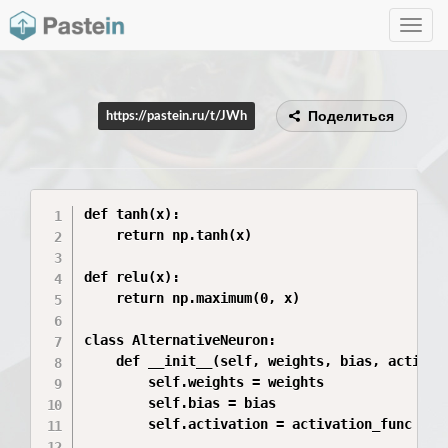
Toggle
navig
Поделиться
https://pastein.ru/t/JWh
def tanh(x):

    return np.tanh(x)

def relu(x):

    return np.maximum(0, x)

class AlternativeNeuron:

    def __init__(self, weights, bias, activati
        self.weights = weights

        self.bias = bias

        self.activation = activation_func
