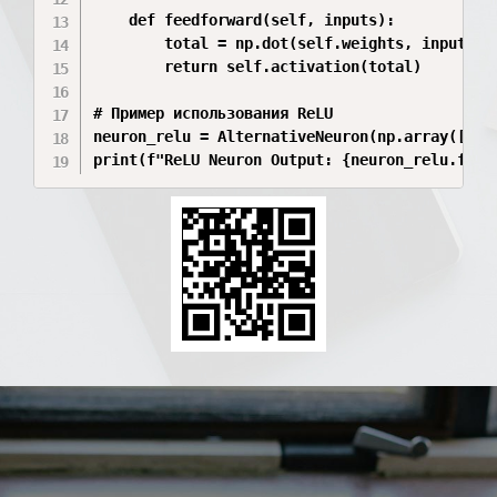
    def feedforward(self, inputs):

        total = np.dot(self.weights, inputs) +
        return self.activation(total)

# Пример использования ReLU

neuron_relu = AlternativeNeuron(np.array([0.5,