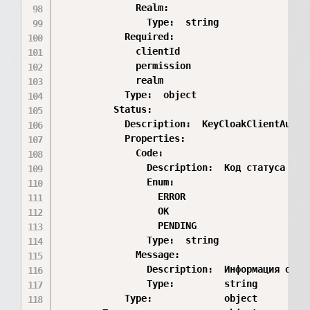
              Realm:

                Type:  string

            Required:

              clientId

              permission

              realm

            Type:  object

          Status:

            Description:  KeyCloakClientAuthP
            Properties:

              Code:

                Description:  Код статуса

                Enum:

                  ERROR

                  OK

                  PENDING

                Type:  string

              Message:

                Description:  Информация о сос
                Type:         string

            Type:             object
