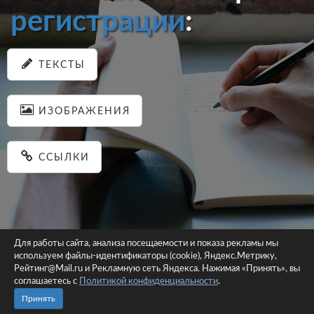
регистрации
:
ТЕКСТЫ
ИЗОБРАЖЕНИЯ
ССЫЛКИ
Для работы сайта, анализа посещаемости и показа рекламы мы
используем файлы-идентификаторы (cookie), Яндекс.Метрику,
© 2026 pastein.ru |
Пользовательское соглашение
|
Политика
Рейтинг@Mail.ru и Рекламную сеть Яндекса. Нажимая «Принять», вы
соглашаетесь с
Политикой конфиденциальности
конфиденциальности
.
Сайт использует файлы-идентификаторы (cookie)
Принять