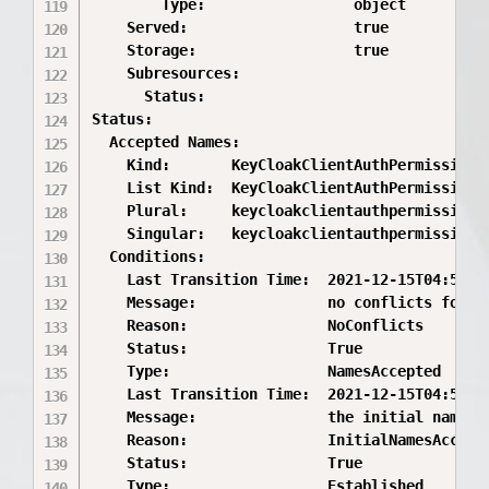
        Type:                 object

    Served:                   true

    Storage:                  true

    Subresources:

      Status:

Status:

  Accepted Names:

    Kind:       KeyCloakClientAuthPermission

    List Kind:  KeyCloakClientAuthPermissionLi
    Plural:     keycloakclientauthpermissions

    Singular:   keycloakclientauthpermission

  Conditions:

    Last Transition Time:  2021-12-15T04:58:31
    Message:               no conflicts found

    Reason:                NoConflicts

    Status:                True

    Type:                  NamesAccepted

    Last Transition Time:  2021-12-15T04:58:31
    Message:               the initial names h
    Reason:                InitialNamesAccepte
    Status:                True

    Type:                  Established
