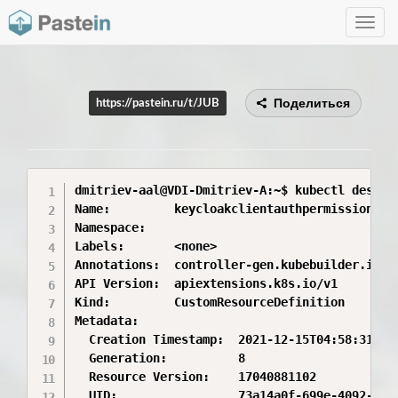
Toggle
navig
Поделиться
https://pastein.ru/t/JUB
dmitriev-aal@VDI-Dmitriev-A:~$ kubectl descri
Name:         keycloakclientauthpermissions.p
Namespace:    

Labels:       <none>

Annotations:  controller-gen.kubebuilder.io/ve
API Version:  apiextensions.k8s.io/v1

Kind:         CustomResourceDefinition

Metadata:

  Creation Timestamp:  2021-12-15T04:58:31Z

  Generation:          8

  Resource Version:    17040881102

  UID:                 73a14a0f-699e-4092-b331