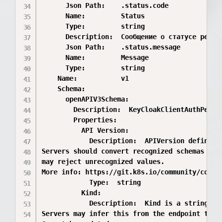
      Json Path:    .status.code

      Name:         Status

      Type:         string

      Description:  Сообщение о статусе ресурс
      Json Path:    .status.message

      Name:         Message

      Type:         string

    Name:           v1

    Schema:

      openAPIV3Schema:

        Description:  KeyCloakClientAuthPermi
        Properties:

          API Version:

            Description:  APIVersion defines 
Servers should convert recognized schemas to t
may reject unrecognized values.

More info: https://git.k8s.io/community/contr
            Type:  string

          Kind:

            Description:  Kind is a string va
Servers may infer this from the endpoint the c