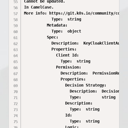
Cannot be updated.

In CamelCase.

More info: https://git.k8s.io/community/contr
            Type:  string

          Metadata:

            Type:  object

          Spec:

            Description:  KeyCloakClientAuthP
            Properties:

              Client Id:

                Type:  string

              Permission:

                Description:  PermissionRepre
                Properties:

                  Decision Strategy:

                    Description:  DecisionStr
                    Type:         string

                  Description:

                    Type:  string

                  Id:

                    Type:  string

                  Logic:
