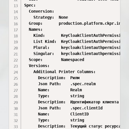
Spec:

  Conversion:

    Strategy:  None

  Group:       production.platform.ckpr.integr
  Names:

    Kind:       KeyCloakClientAuthPermission

    List Kind:  KeyCloakClientAuthPermissionLi
    Plural:     keycloakclientauthpermissions

    Singular:   keycloakclientauthpermission

  Scope:        Namespaced

  Versions:

    Additional Printer Columns:

      Description:  Рилм

      Json Path:    .spec.realm

      Name:         Realm

      Type:         string

      Description:  Идентификатор клиента

      Json Path:    .spec.clientId

      Name:         ClientID

      Type:         string

      Description:  Текущий статус ресурса
