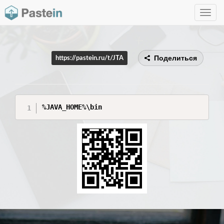
Toggle
navig
Поделиться
https://pastein.ru/t/JTA
%JAVA_HOME%\bin