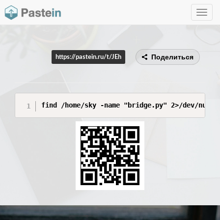
Toggle
navig
Поделиться
https://pastein.ru/t/JEh
find /home/sky -name "bridge.py" 2>/dev/null