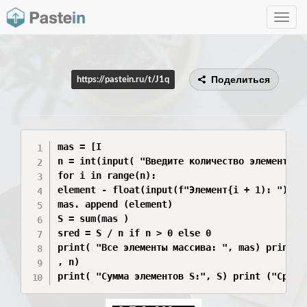
Toggle
navig
Поделиться
https://pastein.ru/t/J1q
mas = [I

n = int(input( "Введите количество элементов п
for i in range(n):

element - float(input(f"Элемент{i + 1): "))

mas. append (element)

S = sum(mas )

sred = S / n if n > 0 else 0

print( "Все элементы массива: ", mas) print( "
, n)

print( "Сумма элементов S:", S) print ("Средн