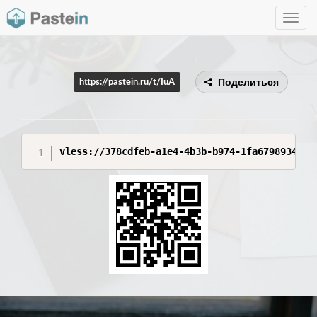
Toggle
navig
Поделиться
https://pastein.ru/t/IuA
vless://378cdfeb-a1e4-4b3b-b974-1fa6798934e6@