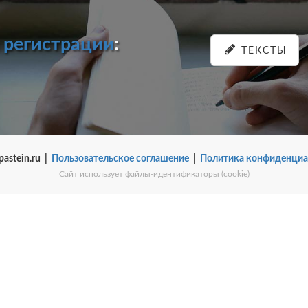
и
регистрации
:
ТЕКСТЫ
pastein.ru |
Пользовательское соглашение
|
Политика конфиденциа
Сайт использует файлы-идентификаторы (cookie)